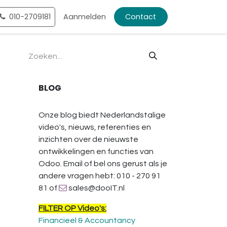
ntact
010-2709181
Shop
Aanmelden
Contact
BLOG
Onze blog biedt Nederlandstalige
video's, nieuws, referenties en
inzichten over de nieuwste
ontwikkelingen en functies van
Odoo. Email of bel ons gerust als je
andere vragen hebt: 010 - 270 91
81 of
sales@dooIT.nl
FILTER OP Video's:
Financieel & Accountancy