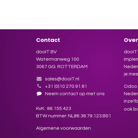
Odoo 
winst
Insch
Contact
Over
dooIT BV
dooIT 
Watermanweg 100
imple
3067 GG ROTTERDAM
Neder
je mee
sales@dooIT.nl
+31 (0)10 270.91.81
Odoo s
Neem contact op met ons
Neder
inzetb
KvK : 86.155.423
ook b
BTW nummer: NL86.38.79.123.B01
Algemene voorwaarden