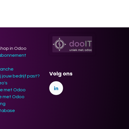
shop in Odoo
 abonnement
ranche
Volg ons
j jouw bedrijf past?
eo's
ie met Odoo
ie met Odoo
ing
tabase