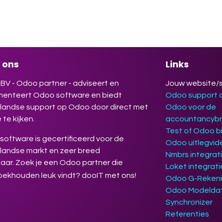
jouw werk makkelijker, efficiënter en
gevender maakt. Deelname is gratis.
rijven verplicht.
 ons
Links
BV - Odoo partner - adviseert en
Jouw website/
menteert Odoo software en biedt
Odoo support
landse support op Odoo door direct met
Odoo voor de
 te kijken.
accountancyb
Test of Odoo bi
oftware is gecertificeerd voor de
Odoo uitlegvid
landse markt en zeer breed
Nmbrs integrat
aar. Zoek je een Odoo partner die
Loket integrat
oekhouden leuk vindt? dooIT met ons!
Odoo G-Reken
Odoo Modelda
Synchronizer
Referenties