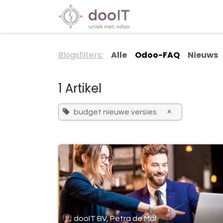
Overslaan naar inhoud
Diensten
Special
Blogsfilters:
Alle
Odoo-FAQ
Nieuws
1 Artikel
×
budget nieuwe versies
dooIT BV, Petra de Mol