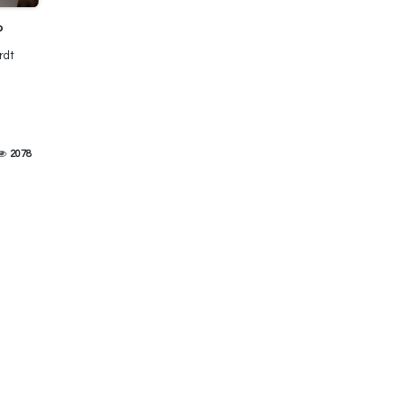
?
rdt
2078