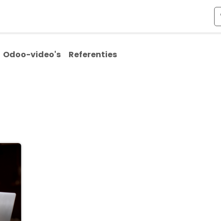
ismen
Over Odoo
Kennis & Video's
Over ons
Co
Odoo-video's
Referenties