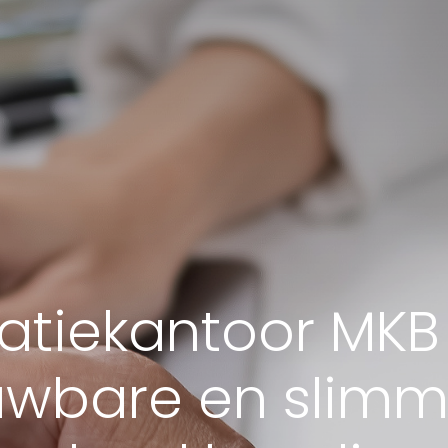
atiekantoor MKB
ouwbare en slimm