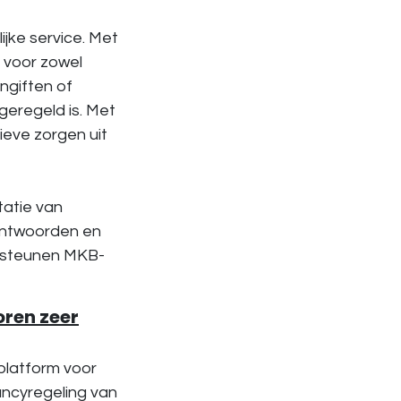
jke service. Met
e voor zowel
ngiften of
 geregeld is. Met
ieve zorgen uit
tatie van
eantwoorden en
ersteunen MKB-
ren zeer
platform voor
ancyregeling van