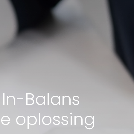
 In-Balans
e oplossing