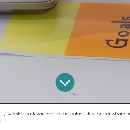
Administratiekantoor MKB In-Balans kiest betrouwbare en slimme oplossing voor boekhoudin
s