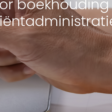
or boekhouding
liëntadministrati