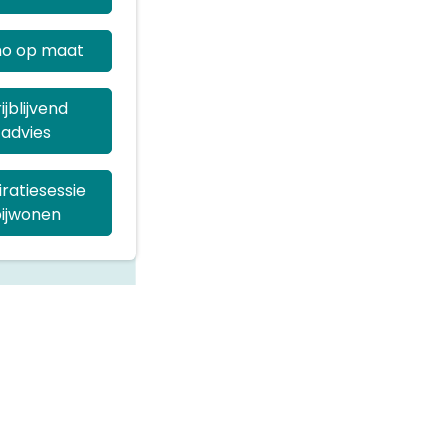
o op maat
ijblijvend
advies
iratiesessie
ijwonen
s
Odoo