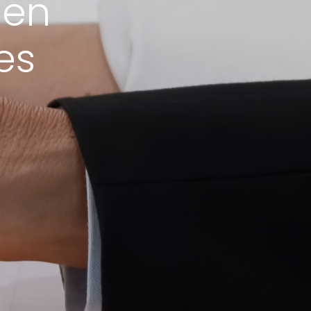
 en
es