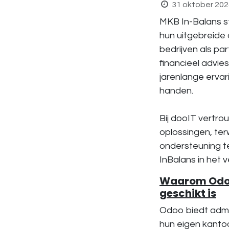
31 oktober 202
MKB In-Balans s
hun uitgebreide 
bedrijven als pa
financieel advie
jarenlange ervar
handen.
Bij dooIT vertr
oplossingen, ter
ondersteuning t
InBalans in het 
Waarom Odoo
geschikt is
Odoo biedt admi
hun eigen kantoo