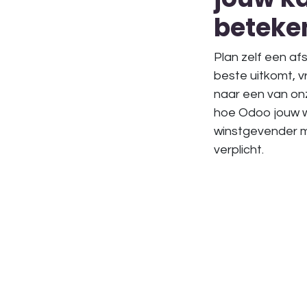
beteke
Plan zelf een af
beste uitkomt, 
naar een van onz
hoe Odoo jouw we
winstgevender ma
verplicht.
in
Referenties
#
Administratie
Ad
Odoo Apps
Oversta