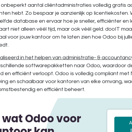
n
onbeperkt aantal cliëntadministraties volledig gratis
aa
iënten hebt. Zo bespaar je aanzienlijk op licentiekoste
elfde database
en ervaar hoe je sneller, efficiënter en 
art niet alleen véél tijd, maar ook véél geld. dooIT ma
al voor jouw kantoor
om te laten zien hoe Odoo bij jull
edt.
aliseerd in het helpen van administratie- & accountan
rschillende softwarepakketten naar Odoo, waardoor d
d en efficiënt
verloopt. Odoo is volledig compliant me
ving en
schaalbaar voor kantoren van elke omvang
, wa
mstbestendig en efficiënt beheert.
 wat Odoo voor
A
antoor kan