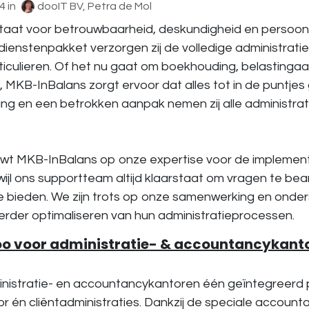
4
in
dooIT BV, Petra de Mol
taat voor betrouwbaarheid, deskundigheid en persoonli
dienstenpakket verzorgen zij de volledige administrati
rticulieren. Of het nu gaat om boekhouding, belastingaa
s, MKB-InBalans zorgt ervoor dat alles tot in de puntjes
ing en een betrokken aanpak nemen zij alle administrat
ouwt MKB-InBalans op onze expertise voor de implemen
wijl ons supportteam altijd klaarstaat om vragen te b
e bieden. We zijn trots op onze samenwerking en ond
verder optimaliseren van hun administratieprocessen.
 voor administratie- & accountancykanto
nistratie- en accountancykantoren één geïntegreerd 
r én cliëntadministraties. Dankzij de speciale account