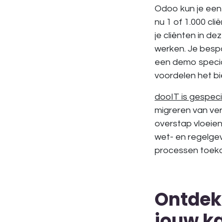
Odoo kun je ee
nu 1 of 1.000 cl
je cliënten in
dez
werken. Je bespa
een
demo specia
voordelen het bi
dooIT is gespeci
migreren van ve
overstap
vloeien
wet- en regelge
processen toeko
Ontdek
jouw k