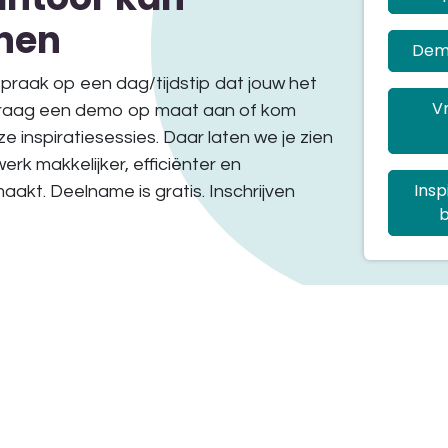
nen
Dem
spraak op een dag/tijdstip dat jouw het
Vr
vraag een demo op maat aan of kom
e inspiratiesessies. Daar laten we je zien
rk makkelijker, efficiënter en
Insp
akt. Deelname is gratis. Inschrijven
b
ministratiekantoren
Boekhouden
Boekhouding
Clientenadministratie
ppennaarOdoo
Referentie Financieel