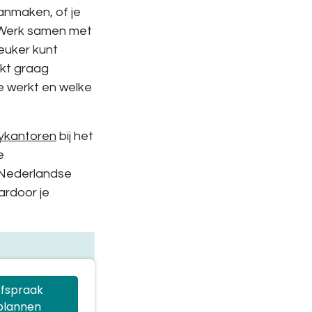
nmaken, of je
n. Werk samen met
leuker kunt
akt graag
ie werkt en welke
cykantoren
bij het
e
t Nederlandse
ardoor je
fspraak
plannen