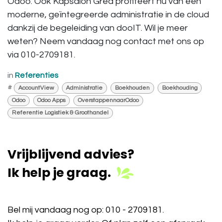
Odoo. Ook Kapsalon Grea profiteert nu van een
moderne, geïntegreerde administratie in de cloud
dankzij de begeleiding van dooIT. Wil je meer
weten? Neem vandaag nog contact met ons op
via 010-2709181.
in
Referenties
#
AccountView
Administratie
Boekhouden
Boekhouding
Odoo
Odoo Apps
OverstappennaarOdoo
Referentie Logistiek & Groothandel
Vrijblijvend advies?
Ik help je graag.
Bel mij vandaag nog op:
010 - 2709181
.