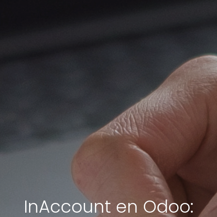
InAccount en Odoo: