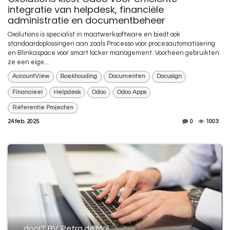
integratie van helpdesk, financiële
administratie en documentbeheer
Oxolutions is specialist in maatwerksoftware en biedt ook
standaardoplossingen aan zoals Processo voor procesautomatisering
en Blinkaspace voor smart locker management. Voorheen gebruikten
ze een eige...
AccountView
Boekhouding
Documenten
Docusign
Financieel
Helpdesk
Odoo
Odoo Apps
Referentie Projecten
24 feb. 2025
0
1003
dooIT BV, Petra de Mol