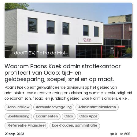
dooIT BV, Petra de Mol
Waarom Paans Koek administratiekantoor
profiteert van Odoo: tijd- en
geldbesparing, soepel, snel en op maat.
Paans Koek biedt gekwalificeerde adviseurs op het gebied van
administratieve dienstverlening en advisering aan met deskundigheid
op economisch, fiscaal en juridisch gebied. Elke klant is anders, elke ...
AccountView
Accountancyregeling
Administratiekantoren
Boekhouding
Documenten
Odoo
Odoo Apps
Referentie Financieel
boekhouden, administratie
29 sep. 2023
0
895