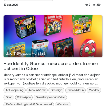
30 apr. 2026
0
330
dooIT BV, Luca Horstink
Hoe Identity Games meerdere orderstromen
beheert in Odoo
Identity Games is een Nederlands spellenbedrijf. Al meer dan 30 jaar
is zij marktleider op het gebied van het ontwikkelen, produceren en
verkopen van (bord)spellen, die ook op maat gemaakt kunnen word...
API koppeling
AccountView
Docusign
Excel Add-in
Monday
Odoo
Odoo Apps
OverstappennaarOdoo
Referentie Logistiek & Groothandel
Webshop