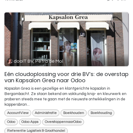
dooIT BV, Petra de Mol
Eén cloudoplossing voor drie BV’s: de overstap
van Kapsalon Grea naar Odoo
Kapsalon Grea is een gezellige en klantgerichte kapsalon in
Bergambacht. Ze staan bekend om vakkundig knip- en kleurwerk en
proberen steeds mee te gaan met de nieuwste ontwikkelingen in de
kappersbran...
AccountView
Administratie
Boekhouden
Boekhouding
Odoo
Odoo Apps
OverstappennaarOdoo
Referentie Logistiek & Groothandel