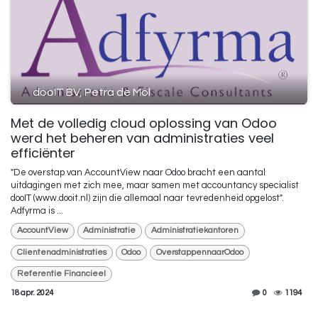
dooIT BV, Petra de Mol
Met de volledig cloud oplossing van Odoo
werd het beheren van administraties veel
efficiënter
"De overstap van AccountView naar Odoo bracht een aantal
uitdagingen met zich mee, maar samen met accountancy specialist
dooIT (www.dooit.nl) zijn die allemaal naar tevredenheid opgelost".
Adfyrma is ...
AccountView
Administratie
Administratiekantoren
Clientenadministraties
Odoo
OverstappennaarOdoo
Referentie Financieel
18 apr. 2024
0
1194