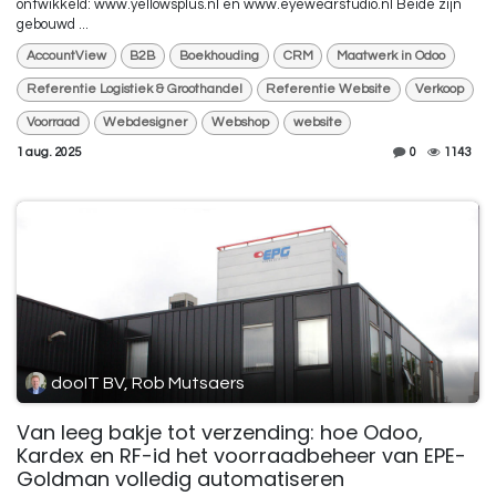
ontwikkeld: www.yellowsplus.nl en www.eyewearstudio.nl Beide zijn
gebouwd ...
AccountView
B2B
Boekhouding
CRM
Maatwerk in Odoo
Referentie Logistiek & Groothandel
Referentie Website
Verkoop
Voorraad
Webdesigner
Webshop
website
1 aug. 2025
0
1143
dooIT BV, Rob Mutsaers
Van leeg bakje tot verzending: hoe Odoo,
Kardex en RF-id het voorraadbeheer van EPE-
Goldman volledig automatiseren