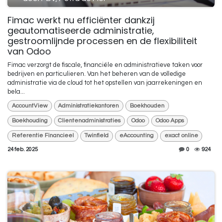
Fimac werkt nu efficiënter dankzij
geautomatiseerde administratie,
gestroomlijnde processen en de flexibiliteit
van Odoo
Fimac verzorgt de fiscale, financiële en administratieve taken voor
bedrijven en particulieren. Van het beheren van de volledige
administratie via de cloud tot het opstellen van jaarrekeningen en
bela...
AccountView
Administratiekantoren
Boekhouden
Boekhouding
Clientenadministraties
Odoo
Odoo Apps
Referentie Financieel
Twinfield
eAccounting
exact online
24 feb. 2025
0
924