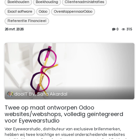
Boekhouden
Boekhouding
Clientenadministraties
Exact software
Odoo
OverstappennaarOdoo
Referentie Financieel
26 mrt. 2026
0
315
dooIT BV, Safia Akardal
Twee op maat ontworpen Odoo
websites/webshops, volledig geïntegreerd
voor Eyewearstudio
Voor Eyewearstudio , distributeur van exclusieve brillenmerken,
hebben wij twee krachtige en visueel onderscheidende websites