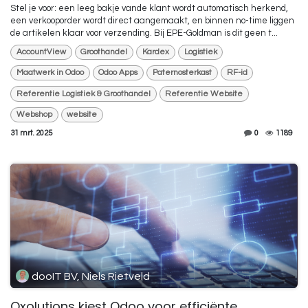
Stel je voor: een leeg bakje vande klant wordt automatisch herkend,
een verkooporder wordt direct aangemaakt, en binnen no-time liggen
de artikelen klaar voor verzending. Bij EPE-Goldman is dit geen t...
AccountView
Groothandel
Kardex
Logistiek
Maatwerk in Odoo
Odoo Apps
Paternosterkast
RF-id
Referentie Logistiek & Groothandel
Referentie Website
Webshop
website
31 mrt. 2025
0
1189
dooIT BV, Niels Rietveld
Oxolutions kiest Odoo voor efficiënte