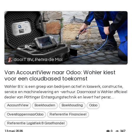
dooIT BV, Petra de Mol
Van AccountView naar Odoo: Wohler kiest
voor een cloudbased toekomst
Wohler B.V. is een groep van bedrijven actief in laswerk, constructie,
service en machinelevering en -verhuur. Daarnaast is Wohler officieel
dealer van Pöttinger Entsorgungstechnik en levert het persc...
AccountView
Boekhouden
Boekhouding
Odoo
OverstappennaarOdoo
Referentie Financieel
Referentie Logistiek & Groothandel
13 mei 2026
0
347