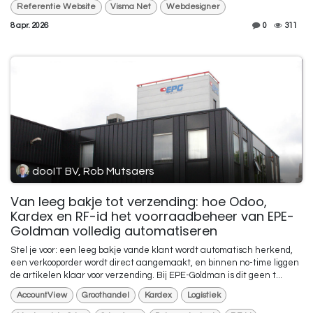
Referentie Website
Visma Net
Webdesigner
8 apr. 2026
0
311
dooIT BV, Rob Mutsaers
Van leeg bakje tot verzending: hoe Odoo,
Kardex en RF-id het voorraadbeheer van EPE-
Goldman volledig automatiseren
Stel je voor: een leeg bakje vande klant wordt automatisch herkend,
een verkooporder wordt direct aangemaakt, en binnen no-time liggen
de artikelen klaar voor verzending. Bij EPE-Goldman is dit geen t...
AccountView
Groothandel
Kardex
Logistiek