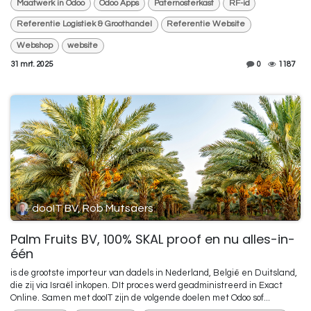
Maatwerk in Odoo
Odoo Apps
Paternosterkast
RF-id
Referentie Logistiek & Groothandel
Referentie Website
Webshop
website
31 mrt. 2025
0
1187
dooIT BV, Rob Mutsaers
Palm Fruits BV, 100% SKAL proof en nu alles-in-
één
is de grootste importeur van dadels in Nederland, België en Duitsland,
die zij via Israël inkopen. DIt proces werd geadministreerd in Exact
Online. Samen met dooIT zijn de volgende doelen met Odoo sof...