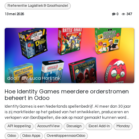
Referentie Logistiek & Groothandel
13 mei 2026
0
347
dooIT BV, Luca Horstink
Hoe Identity Games meerdere orderstromen
beheert in Odoo
Identity Games is een Nederlands spellenbedrijf. Al meer dan 30 jaar
is zij marktleider op het gebied van het ontwikkelen, produceren en
verkopen van (bord)spellen, die ook op maat gemaakt kunnen word...
API koppeling
AccountView
Docusign
Excel Add-in
Monday
Odoo
Odoo Apps
OverstappennaarOdoo