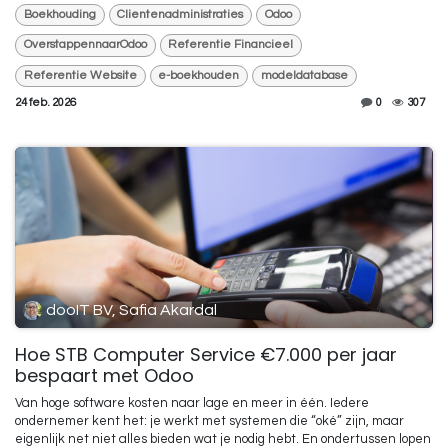
Boekhouding
Clientenadministraties
Odoo
OverstappennaarOdoo
Referentie Financieel
Referentie Website
e-boekhouden
modeldatabase
24 feb. 2026
0
307
dooIT BV, Safia Akardal
Hoe STB Computer Service €7.000 per jaar
bespaart met Odoo
Van hoge software kosten naar lage en meer in één. Iedere
ondernemer kent het: je werkt met systemen die “oké” zijn, maar
eigenlijk net niet alles bieden wat je nodig hebt. En ondertussen lopen