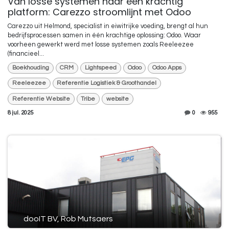
Van losse systemen naar één krachtig
platform: Carezzo stroomlijnt met Odoo
Carezzo uit Helmond, specialist in eiwitrijke voeding, brengt al hun
bedrijfsprocessen samen in één krachtige oplossing: Odoo. Waar
voorheen gewerkt werd met losse systemen zoals Reeleezee
(financieel...
Boekhouding
CRM
Lightspeed
Odoo
Odoo Apps
Reeleezee
Referentie Logistiek & Groothandel
Referentie Website
Tribe
website
8 jul. 2025
0
955
dooIT BV, Rob Mutsaers