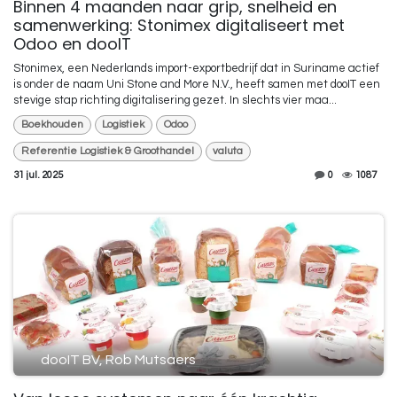
Binnen 4 maanden naar grip, snelheid en
samenwerking: Stonimex digitaliseert met
Odoo en dooIT
Stonimex, een Nederlands import-exportbedrijf dat in Suriname actief
is onder de naam Uni Stone and More N.V., heeft samen met dooIT een
stevige stap richting digitalisering gezet. In slechts vier maa...
Boekhouden
Logistiek
Odoo
Referentie Logistiek & Groothandel
valuta
31 jul. 2025
0
1087
dooIT BV, Rob Mutsaers