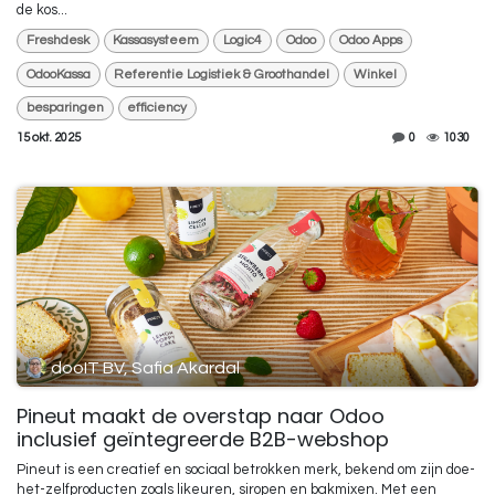
de kos...
Freshdesk
Kassasysteem
Logic4
Odoo
Odoo Apps
OdooKassa
Referentie Logistiek & Groothandel
Winkel
besparingen
efficiency
15 okt. 2025
0
1030
dooIT BV, Safia Akardal
Pineut maakt de overstap naar Odoo
inclusief geïntegreerde B2B-webshop
Pineut is een creatief en sociaal betrokken merk, bekend om zijn doe-
het-zelfproducten zoals likeuren, siropen en bakmixen. Met een