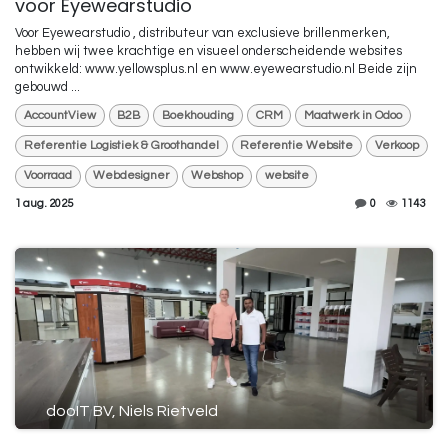
voor Eyewearstudio
Voor Eyewearstudio , distributeur van exclusieve brillenmerken,
hebben wij twee krachtige en visueel onderscheidende websites
ontwikkeld: www.yellowsplus.nl en www.eyewearstudio.nl Beide zijn
gebouwd ...
AccountView
B2B
Boekhouding
CRM
Maatwerk in Odoo
Referentie Logistiek & Groothandel
Referentie Website
Verkoop
Voorraad
Webdesigner
Webshop
website
1 aug. 2025
0
1143
dooIT BV, Niels Rietveld