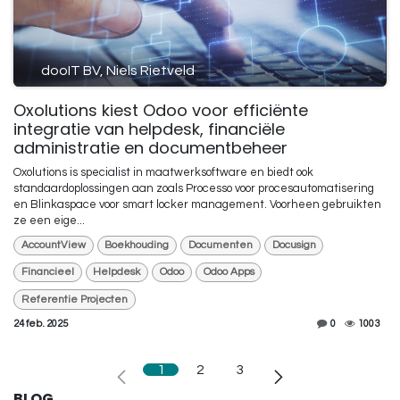
dooIT BV, Niels Rietveld
Oxolutions kiest Odoo voor efficiënte
integratie van helpdesk, financiële
administratie en documentbeheer
Oxolutions is specialist in maatwerksoftware en biedt ook
standaardoplossingen aan zoals Processo voor procesautomatisering
en Blinkaspace voor smart locker management. Voorheen gebruikten
ze een eige...
AccountView
Boekhouding
Documenten
Docusign
Financieel
Helpdesk
Odoo
Odoo Apps
Referentie Projecten
24 feb. 2025
0
1003
1
2
3
BLOG