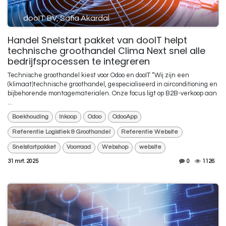
dooIT BV, Safia Akardal
Handel Snelstart pakket van dooIT helpt
technische groothandel Clima Next snel alle
bedrijfsprocessen te integreren
Technische groothandel kiest voor Odoo en dooIT “Wij zijn een
(klimaat)technische groothandel, gespecialiseerd in airconditioning en
bijbehorende montagematerialen. Onze focus ligt op B2B-verkoop aan
...
Boekhouding
Inkoop
Odoo
OdooApp
Referentie Logistiek & Groothandel
Referentie Website
Snelstartpakket
Voorraad
Webshop
website
31 mrt. 2025
0
1126