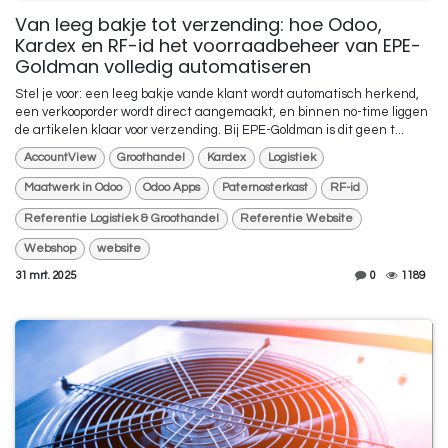
Van leeg bakje tot verzending: hoe Odoo,
Kardex en RF-id het voorraadbeheer van EPE-
Goldman volledig automatiseren
Stel je voor: een leeg bakje vande klant wordt automatisch herkend,
een verkooporder wordt direct aangemaakt, en binnen no-time liggen
de artikelen klaar voor verzending. Bij EPE-Goldman is dit geen t...
AccountView
Groothandel
Kardex
Logistiek
Maatwerk in Odoo
Odoo Apps
Paternosterkast
RF-id
Referentie Logistiek & Groothandel
Referentie Website
Webshop
website
31 mrt. 2025
0
1189