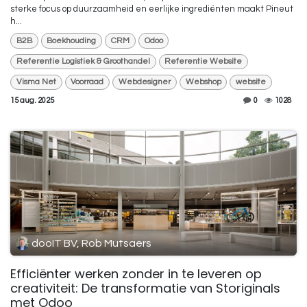
sterke focus op duurzaamheid en eerlijke ingrediënten maakt Pineut
h...
B2B
Boekhouding
CRM
Odoo
Referentie Logistiek & Groothandel
Referentie Website
Visma Net
Voorraad
Webdesigner
Webshop
website
15 aug. 2025
0
1028
dooIT BV, Rob Mutsaers
Efficiënter werken zonder in te leveren op
creativiteit: De transformatie van Storiginals
met Odoo