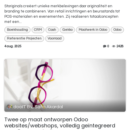
Storiginals creëert unieke merkbelevingen door originaliteit en
branding te combineren. Van retail inrichtingen en beursstands tot
POS-materialen en evenementen. Zij realiseren totaalconcepten
met een...
Boekhouding
CRM
Cash
Gekko
Maatwerk in Odoo
Odoo
Referentie Projecten
Voorraad
4 aug. 2025
0
2428
dooIT BV, Safia Akardal
Twee op maat ontworpen Odoo
websites/webshops, volledig geïntegreerd