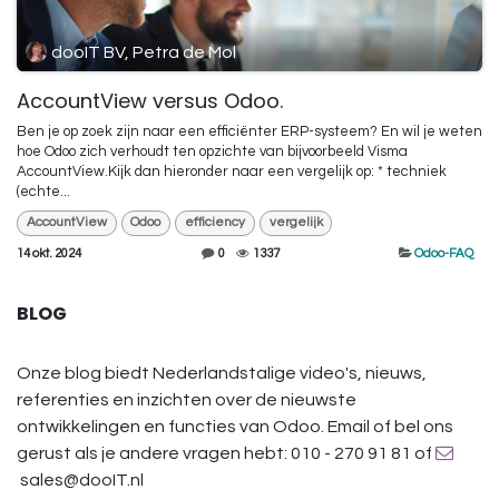
dooIT BV, Petra de Mol
AccountView versus Odoo.
Ben je op zoek zijn naar een efficiënter ERP-systeem? En wil je weten
hoe Odoo zich verhoudt ten opzichte van bijvoorbeeld Visma
AccountView.Kijk dan hieronder naar een vergelijk op: * techniek
(echte...
AccountView
Odoo
efficiency
vergelijk
14 okt. 2024
0
1337
Odoo-FAQ
BLOG
Onze blog biedt Nederlandstalige video's, nieuws,
referenties en inzichten over de nieuwste
ontwikkelingen en functies van Odoo. Email of bel ons
gerust als je andere vragen hebt: 010 - 270 91 81 of
sales@dooIT.nl