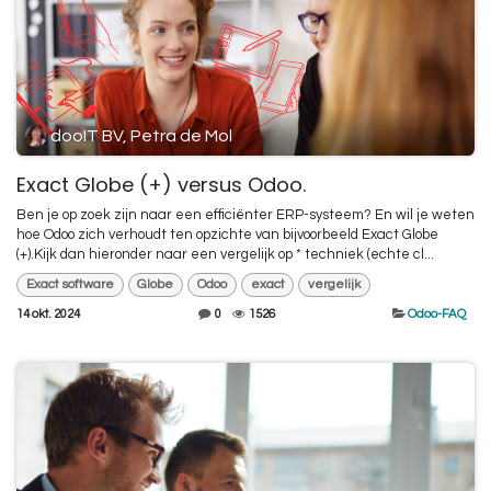
dooIT BV, Petra de Mol
Exact Globe (+) versus Odoo.
Ben je op zoek zijn naar een efficiënter ERP-systeem? En wil je weten
hoe Odoo zich verhoudt ten opzichte van bijvoorbeeld Exact Globe
(+).Kijk dan hieronder naar een vergelijk op * techniek (echte cl...
Exact software
Globe
Odoo
exact
vergelijk
14 okt. 2024
0
1526
Odoo-FAQ