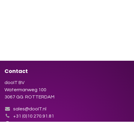
Contact
dooIT BV
Watermanweg 100
3067 GG ROTTERDAM
sales@dooIT.nl
+31 (0)10 270.91.81
Neem contact op met ons