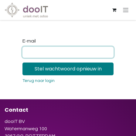
Overslaan naar inhoud
E-mail
Stel wachtwoord opnieuw in
Terug naar login
Contact
dooIT BV
Watermanweg 100