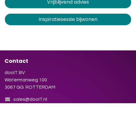
Vrijblijvend advies
Inspiratiesessie bijwonen
Contact
dooIT BV
Watermanweg 100
3067 GG ROTTERDAM
sales@dooIT.nl
+31 (0)10 270.91.81
Neem contact op met ons
KvK : 86.155.423
BTW nummer: NL86.38.79.123.B01