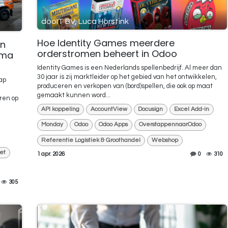
dooIT BV, Luca Horstink
Hoe Identity Games meerdere
en
orderstromen beheert in Odoo
sma
Identity Games is een Nederlands spellenbedrijf. Al meer dan
30 jaar is zij marktleider op het gebied van het ontwikkelen,
ap
produceren en verkopen van (bord)spellen, die ook op maat
gemaakt kunnen word...
ren op
API koppeling
AccountView
Docusign
Excel Add-in
Monday
Odoo
Odoo Apps
OverstappennaarOdoo
Referentie Logistiek & Groothandel
Webshop
et
1 apr. 2026
0
310
305