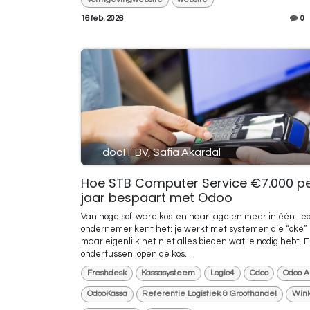
16 feb. 2026
0
dooIT BV, Safia Akardal
Hoe STB Computer Service €7.000 p
jaar bespaart met Odoo
Van hoge software kosten naar lage en meer in één. Ie
ondernemer kent het: je werkt met systemen die “oké” z
maar eigenlijk net niet alles bieden wat je nodig hebt. 
ondertussen lopen de kos...
Freshdesk
Kassasysteem
Logic4
Odoo
Odoo A
OdooKassa
Referentie Logistiek & Groothandel
Wink