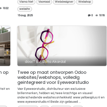
Visma Net
Voorraad
Webdesigner
Webshop
1022
website
15 aug. 2025
0
1018
dooIT BV, Safia Akardal
en op
Twee op maat ontworpen Odoo
websites/webshops, volledig
geïntegreerd voor Eyewearstudio
teit en
Voor Eyewearstudio , distributeur van exclusieve
brillenmerken, hebben wij twee krachtige en visueel
onderscheidende websites ontwikkeld: www.yellowsplus.nl en
www.eyewearstudio.nl Beide zijn gebouwd ...