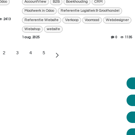
Odoo
AccountView
B2B
Boekhouding
CRM
Maatwerk in Odoo
Referentie Logistiek & Groothandel
2413
Referentie Website
Verkoop
Voorraad
Webdesigner
Webshop
website
1 aug. 2025
0
1135
2
3
4
5
jblijvend advies?
help je graag.
ij vandaag nog op:
010 - 2709181
.
lp je graag verder. Of plan zelf een
aak op een dag/tijdstip dat jouw het