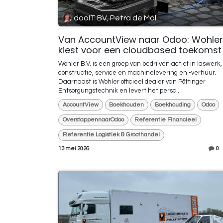
dooIT BV, Petra de Mol
Van AccountView naar Odoo: Wohler
kiest voor een cloudbased toekomst
Wohler B.V. is een groep van bedrijven actief in laswerk,
constructie, service en machinelevering en -verhuur.
Daarnaast is Wohler officieel dealer van Pöttinger
Entsorgungstechnik en levert het persc...
AccountView
Boekhouden
Boekhouding
Odoo
OverstappennaarOdoo
Referentie Financieel
Referentie Logistiek & Groothandel
13 mei 2026
0