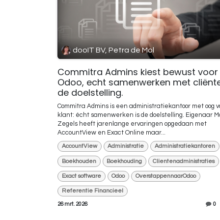
dooIT BV, Petra de Mol
Commitra Admins kiest bewust voor
Odoo, echt samenwerken met cliënte
de doelstelling.
Commitra Admins is een administratiekantoor met oog v
klant: écht samenwerken is de doelstelling. Eigenaar M
Zegels heeft jarenlange ervaringen opgedaan met
AccountView en Exact Online maar...
AccountView
Administratie
Administratiekantoren
Boekhouden
Boekhouding
Clientenadministraties
Exact software
Odoo
OverstappennaarOdoo
Referentie Financieel
26 mrt. 2026
0