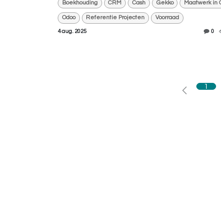
Boekhouding
CRM
Cash
Gekko
Maatwerk in 
Odoo
Referentie Projecten
Voorraad
4 aug. 2025
0
1
Vri
Ik 
Bel m
Ik he
afspr