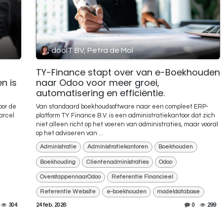
dooIT BV, Petra de Mol
TY-Finance stapt over van e-Boekhouden
n is
naar Odoo voor meer groei,
automatisering en efficiëntie.
oor de
Van standaard boekhoudsoftware naar een compleet ERP-
arcel
platform TY Finance B.V. is een administratiekantoor dat zich
niet alleen richt op het voeren van administraties, maar vooral
op het adviseren van ...
Administratie
Administratiekantoren
Boekhouden
Boekhouding
Clientenadministraties
Odoo
OverstappennaarOdoo
Referentie Financieel
Referentie Website
e-boekhouden
modeldatabase
304
24 feb. 2026
0
299