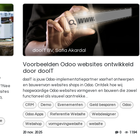
dooIT BV, Safia Akardal
Voorbeelden Odoo websites ontwikkeld
door dooIT
p
dooIT is jouw Odoo-implementatiepartner voorhet ontwerpen
en bouwenvan websites shops in Odoo. Ontdek hoe wij
gt?Nee
hoogwaardige Odoo websites vormgeven en bouwen die zowel
sites
functioneel als visueel aantrekke...
p,
CRM
Demo
Evenementen
Geld besparen
Odoo
Odoo Apps
Referentie Website
Webdesigner
te
Webshop
vormgevingwebsite
website
20 nov. 2025
0
1194