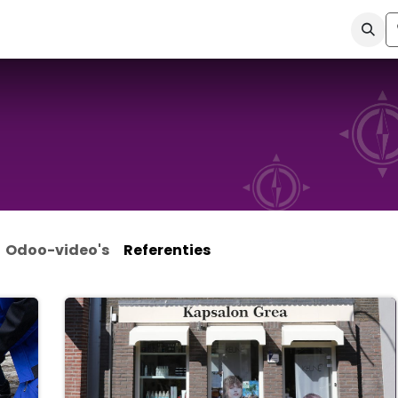
ismen
Kennis & Video's
Over ons
Contact
Shop
Odoo-video's
Referenties