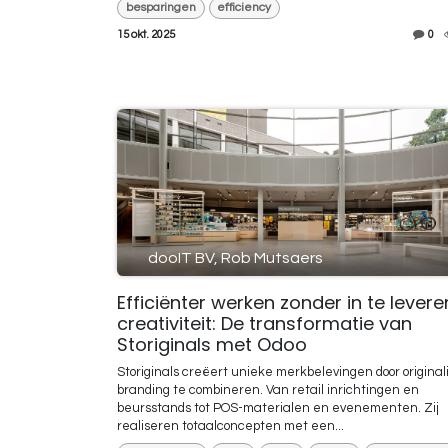
besparingen
efficiency
15 okt. 2025
0
dooIT BV, Rob Mutsaers
Efficiënter werken zonder in te lever
creativiteit: De transformatie van
Storiginals met Odoo
Storiginals creëert unieke merkbelevingen door originali
branding te combineren. Van retail inrichtingen en
beursstands tot POS-materialen en evenementen. Zij
realiseren totaalconcepten met een...