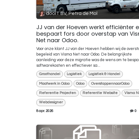
dooIT BV, Petra de Mol
JJ van der Hoeven werkt efficiënter 
bespaart fors door overstap van Vi
Net naar Odoo.
Voor onze klant JJ van der Hoeven hebben wij de overst
begeleid van Visma Net naar Odoo. De belangrijkste
aanleiding voor deze migratie was de wens om te bespa
softwarekosten en effectiever sa...
Groothandel
Logistiek
Logistiek & Handel
Maatwerk in Odoo
Odoo
OverstappennaarOdoo
Referentie Projecten
Referentie Website
Visma N
Webdesigner
8 apr. 2026
0