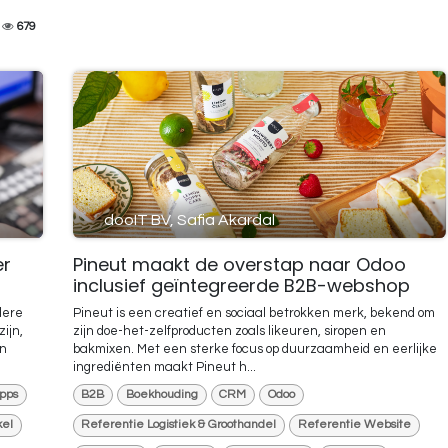
679
dooIT BV, Safia Akardal
er
Pineut maakt de overstap naar Odoo
inclusief geïntegreerde B2B-webshop
dere
Pineut is een creatief en sociaal betrokken merk, bekend om
ijn,
zijn doe-het-zelfproducten zoals likeuren, siropen en
En
bakmixen. Met een sterke focus op duurzaamheid en eerlijke
ingrediënten maakt Pineut h...
pps
B2B
Boekhouding
CRM
Odoo
el
Referentie Logistiek & Groothandel
Referentie Website