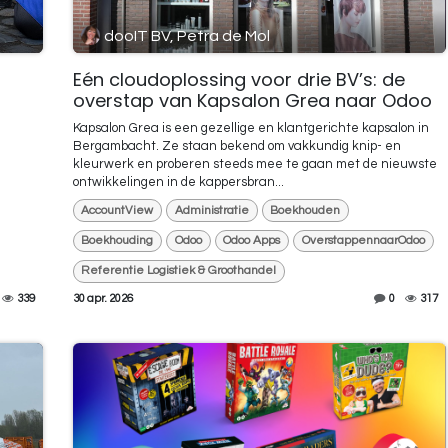
dooIT BV, Petra de Mol
Eén cloudoplossing voor drie BV’s: de
overstap van Kapsalon Grea naar Odoo
Kapsalon Grea is een gezellige en klantgerichte kapsalon in
Bergambacht. Ze staan bekend om vakkundig knip- en
kleurwerk en proberen steeds mee te gaan met de nieuwste
ontwikkelingen in de kappersbran...
AccountView
Administratie
Boekhouden
Boekhouding
Odoo
Odoo Apps
OverstappennaarOdoo
Referentie Logistiek & Groothandel
339
30 apr. 2026
0
317