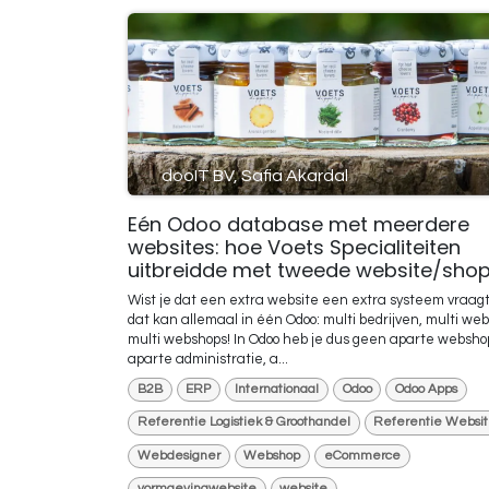
dooIT BV, Safia Akardal
Eén Odoo database met meerdere
websites: hoe Voets Specialiteiten
uitbreidde met tweede website/sho
Wist je dat een extra website een extra systeem vraa
dat kan allemaal in één Odoo: multi bedrijven, multi web
multi webshops! In Odoo heb je dus geen aparte websho
aparte administratie, a...
B2B
ERP
Internationaal
Odoo
Odoo Apps
Referentie Logistiek & Groothandel
Referentie Websi
Webdesigner
Webshop
eCommerce
vormgevingwebsite
website