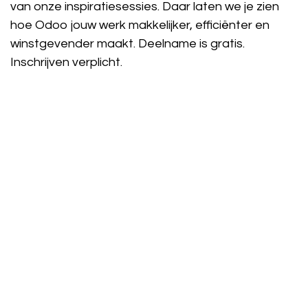
van onze inspiratiesessies. Daar laten we je zien
hoe Odoo jouw werk makkelijker, efficiënter en
winstgevender maakt. Deelname is gratis.
Inschrijven verplicht.
Afspraak plannen​​​​
Demo op maat
Vrijblijvend advies
Inspiratiesessie bijwonen