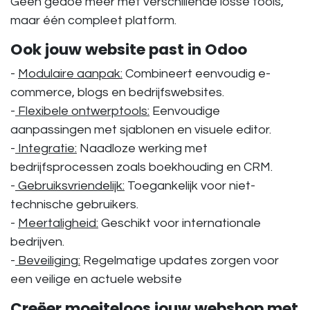
Geen gedoe meer met verschillende losse tools,
maar één compleet platform.
Ook jouw website past in Odoo
-
Modulaire aanpak:
Combineert eenvoudig e-
commerce, blogs en bedrijfswebsites.
-
Flexibele ontwerptools:
Eenvoudige
aanpassingen met sjablonen en visuele editor.
-
Integratie:
Naadloze werking met
bedrijfsprocessen zoals boekhouding en CRM.
-
Gebruiksvriendelijk:
Toegankelijk voor niet-
technische gebruikers.
-
Meertaligheid:
Geschikt voor internationale
bedrijven.
-
Beveiliging:
Regelmatige updates zorgen voor
een veilige en actuele website
Creëer moeiteloos jouw webshop met