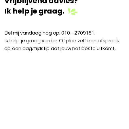
Vrijblijvend advies?
Ik help je graag.
Bel mij vandaag nog op:
010 - 2709181
.
Ik help je graag verder. Of plan zelf een afspraak
op een dag/tijdstip dat jouw het beste uitkomt,
vraag een demo op maat aan of kom naar een
van onze inspiratiesessies. Daar laten we je zien
hoe Odoo jouw werk makkelijker, efficiënter en
winstgevender maakt. Deelname is gratis.
Inschrijven verplicht.
Afspraak plannen​​​​