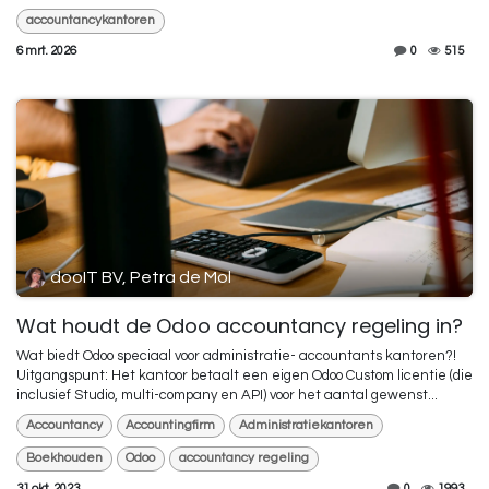
accountancykantoren
6 mrt. 2026
0
515
dooIT BV, Petra de Mol
Wat houdt de Odoo accountancy regeling in?
Wat biedt Odoo speciaal voor administratie- accountants kantoren?!
Uitgangspunt: Het kantoor betaalt een eigen Odoo Custom licentie (die
inclusief Studio, multi-company en API) voor het aantal gewenst...
Accountancy
Accountingfirm
Administratiekantoren
Boekhouden
Odoo
accountancy regeling
31 okt. 2023
0
1993