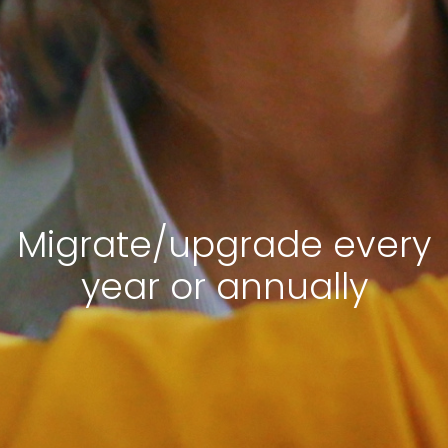
Migrate/upgrade every
year or annually