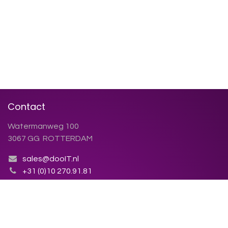
Contact
Watermanweg 100
3067 GG ROTTERDAM
sales@dooIT.nl
+31 (0)10 270.91.81
Contact us
Chamber of Commerce: 86.155.423
VAT number: NL86.38.79.123.B01