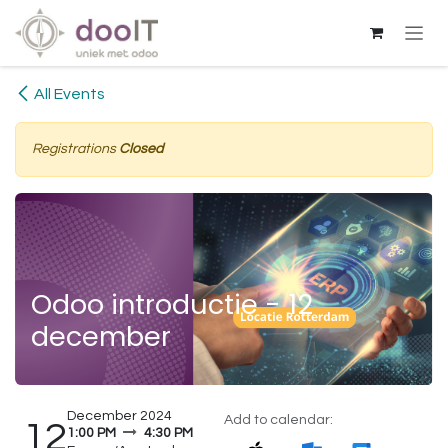
Skip to Content
All Events
Registrations
Closed
Odoo introductie - 12
december
December 2024
Add to calendar:
12
1:00 PM
4:30 PM