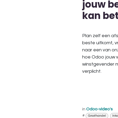
jouw be
kan be
Plan zelf een af
beste uitkomt, 
naar een van onz
hoe Odoo jouw we
winstgevender ma
verplicht.
in
Odoo-video's
#
Groothandel
Ink