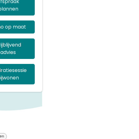
fspraak
plannen
o op maat
ijblijvend
advies
iratiesessie
ijwonen
ren