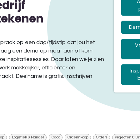
drijf
A
tekenen
Dem
spraak op een dag/tijdstip dat jou het
Vr
vraag een demo op maat aan of kom
e inspiratiesessies. Daar laten we je zien
rk makkelijker, efficiënter en
Insp
akt. Deelname is gratis. Inschrijven
b
oop
Logistiek & Handel
Odoo
Orderinkoop
Orders
Projecten & U