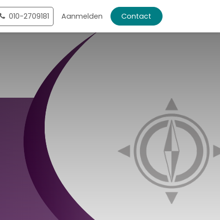
ntact
010-2709181
Shop
Aanmelden
Contact