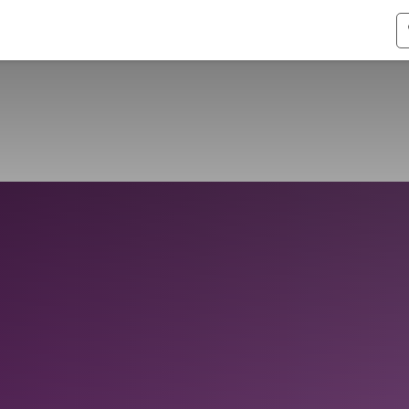
ismen
Over Odoo
Kennis & Video's
Over ons
Co