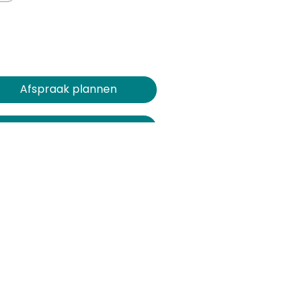
Afspraak plannen​​​​
Demo op maat
Support aanvragen
Inspiratiesessie bijwonen