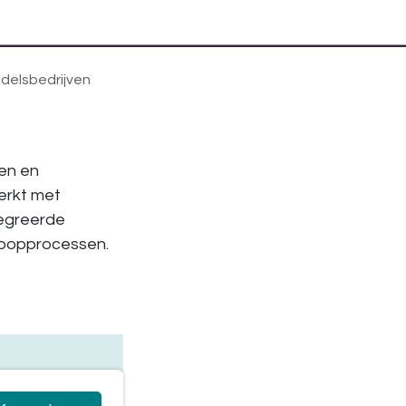
delsbedrijven
pen en
werkt met
tegreerde
nkoopprocessen.