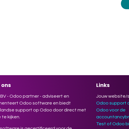
an zelf een afspraak op een
ijdstip dat jouw het beste uitkomt,
g een demo op maat aan of kom
een van onze inspiratiesessies. Ik
je graag verder.
 ons
Links
BV - Odoo partner - adviseert en
Jouw website/
menteert Odoo software en biedt
Odoo support
landse support op Odoo door direct met
Odoo voor de
 te kijken.
accountancyb
Test of Odoo bi
oftware is gecertificeerd voor de