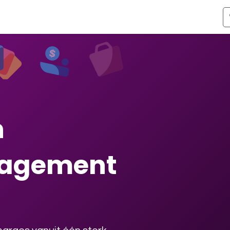
ismen
Over Odoo
Kennis & Video's
Over ons
Co
n
nagement