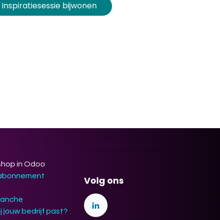
Inspiratiesessie bijwonen
shop in Odoo
 abonnement
Volg ons
ranche
j jouw bedrijf past?