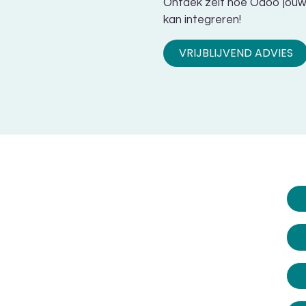
Ontdek zelf hoe Odoo jouw
kan integreren!
VRIJBLIJVEND ADVIES
tdek wat Odoo voor
w bedrijf kan
tekenen.
ij vandaag nog: 010-2709181.