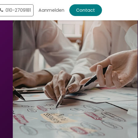
ntact
010-2709181
Shop
Aanmelden
Contact