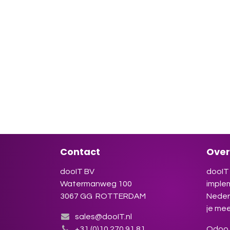
Of pl
dag/t
vraa
naar 
help 
Contact
Over
dooIT BV
dooIT 
Watermanweg 100
imple
3067 GG ROTTERDAM
Neder
je mee
sales@dooIT.nl
+31 (0)10 270.91.81
Odoo s