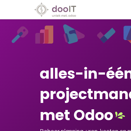
Overslaan naar inhoud
Diensten
Special
alles-in-éé
projectma
met Odoo