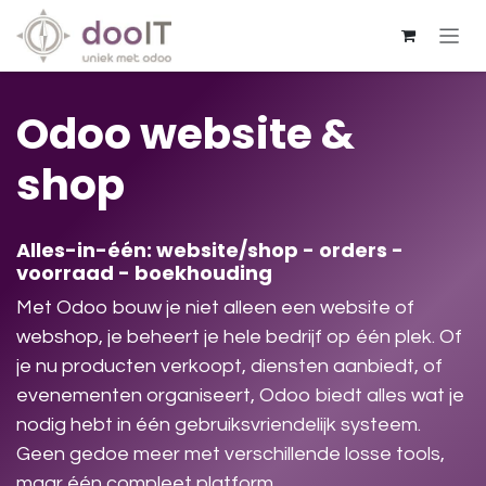
Overslaan naar inhoud
Odoo website &
shop
Alles-in-één: website/shop - orders -
voorraad - boekhouding
Met Odoo bouw je niet alleen een website of
webshop, je beheert je hele bedrijf op één plek. Of
je nu producten verkoopt, diensten aanbiedt, of
evenementen organiseert, Odoo biedt alles wat je
nodig hebt in één gebruiksvriendelijk systeem.
Geen gedoe meer met verschillende losse tools,
maar één compleet platform.