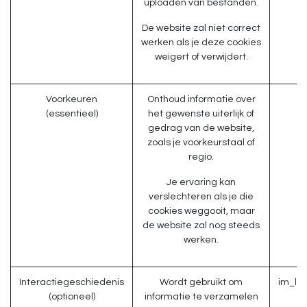
uploaden van bestanden.
De website zal niet correct
werken als je deze cookies
weigert of verwijdert.
Voorkeuren
Onthoud informatie over
(essentieel)
het gewenste uiterlijk of
gedrag van de website,
zoals je voorkeurstaal of
regio.
Je ervaring kan
verslechteren als je die
cookies weggooit, maar
de website zal nog steeds
werken.
Interactiegeschiedenis
Wordt gebruikt om
im_li
(optioneel)
informatie te verzamelen