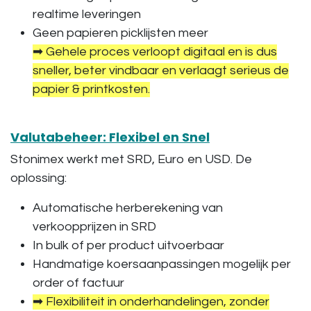
realtime leveringen
Geen papieren picklijsten meer
➡ Gehele proces verloopt digitaal en is dus
sneller, beter vindbaar en verlaagt serieus de
papier & printkosten.
Valutabeheer: Flexibel en Snel
Stonimex werkt met
SRD, Euro en USD
. De
oplossing:
Automatische herberekening van
verkoopprijzen in SRD
In bulk of per product uitvoerbaar
Handmatige koersaanpassingen mogelijk per
order of factuur
➡ Flexibiliteit in onderhandelingen, zonder