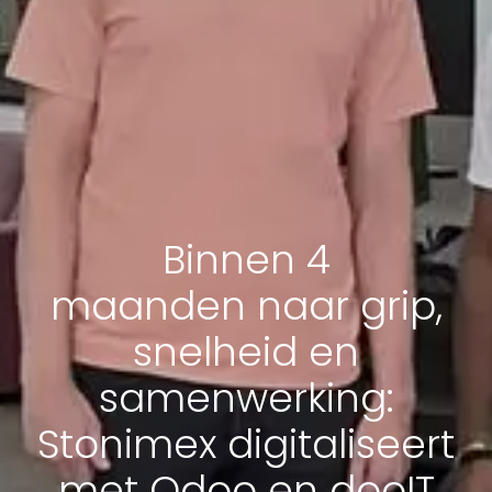
Binnen 4
maanden naar grip,
snelheid en
samenwerking:
Stonimex digitaliseert
met Odoo en dooIT