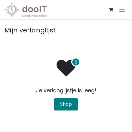
Overslaan naar inhoud
Mijn verlanglijst
Je verlanglijstje is leeg!
Shop