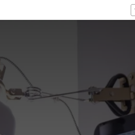
ismen
Over Odoo
Kennis & Video's
Over ons
Co