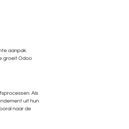
hte aanpak.
ie groeit Odoo
fsprocessen. Als
rendement uit hun
ooral naar de