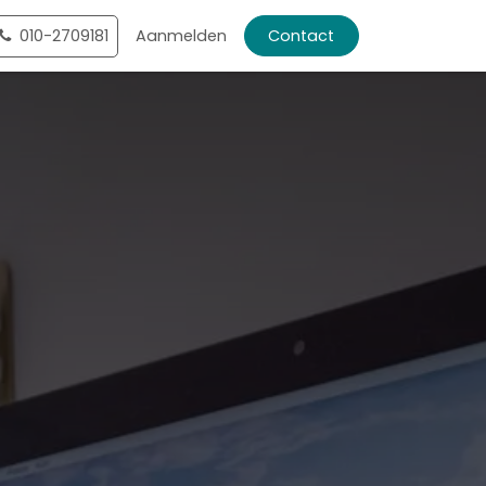
ntact
010-2709181
Shop
Aanmelden
Contact