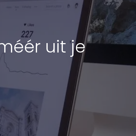
méér uit je
g