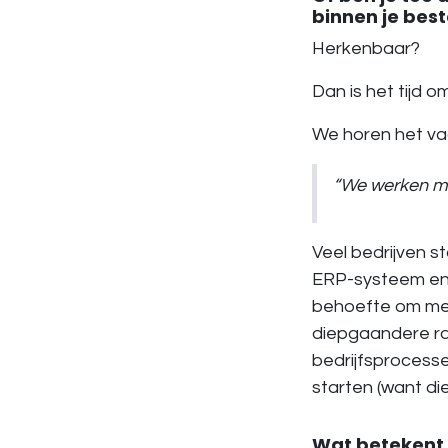
binnen je be
Herkenbaar?
Dan is het tijd 
We horen het va
“We werken met
Veel bedrijven s
ERP-systeem en 
behoefte om meer
diepgaandere ra
bedrijfsprocess
starten (want di
Wat betekent 