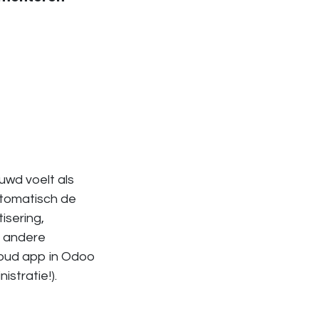
uwd voelt als
utomatisch de
isering,
e andere
houd app in Odoo
istratie!).