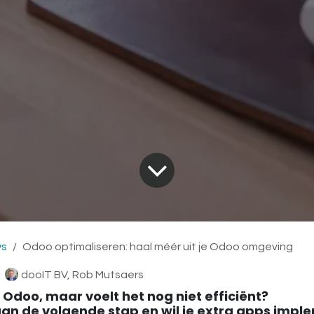
ws
Odoo optimaliseren: haal méér uit je Odoo omgeving
dooIT BV, Rob Mutsaers
 Odoo, maar voelt het nog niet efficiënt?
 aan de volgende stap en wil je extra apps imp