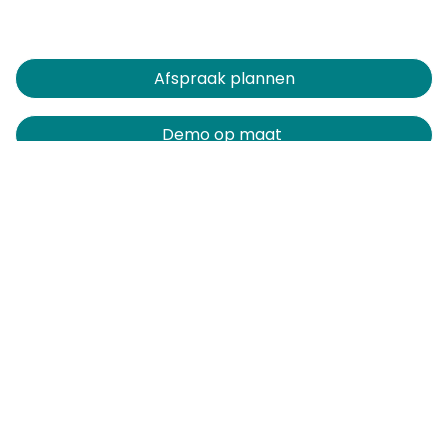
Afspraak plannen​​​​
Demo op maat
Vrijblijvend advies
Inspiratiesessie bijwonen
Contact
dooIT BV
Watermanweg 100