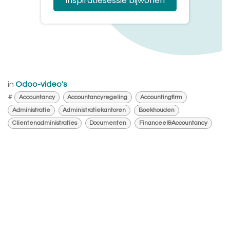
Inspiratiesessie bijwonen
in
Odoo-video's
#
Accountancy
Accountancyregeling
Accountingfirm
Administratie
Administratiekantoren
Boekhouden
Clientenadministraties
Documenten
Financeel&Accountancy
Odoo
samenwerken
versie 19
Vrijblijvend advies?
Ik help je graag.