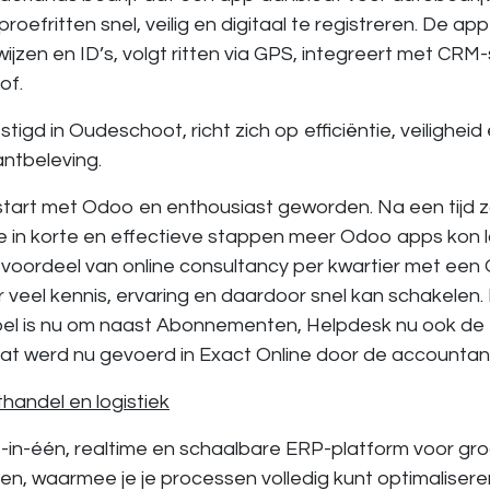
proefritten
snel, veilig en digitaal
te registreren. De app
wijzen en ID’s, volgt ritten via GPS, integreert met CRM
of.
stigd in Oudeschoot, richt zich op efficiëntie, veiligheid
antbeleving.
estart met Odoo en enthousiast geworden. Na een tijd
e in korte en effectieve stappen meer Odoo apps kon 
voordeel van online consultancy per kwartier met een 
r veel kennis, ervaring en daardoor snel kan schakelen. 
Doel is nu om naast Abonnementen, Helpdesk nu ook de
at werd nu gevoerd in Exact Online door de accountant
handel en logistiek
s-in-één, realtime en schaalbare ERP-platform
voor gro
jven, waarmee je je processen volledig kunt optimalisere