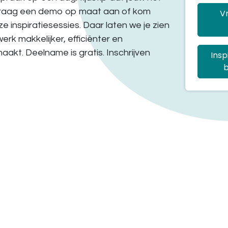
vraag een demo op maat aan of kom
Vr
e inspiratiesessies. Daar laten we je zien
rk makkelijker, efficiënter en
akt. Deelname is gratis. Inschrijven
Insp
b
Boekhouding
Consultancy
Exact software
Helpdesk
Odoo Apps
 Groothandel
ex-Exact Online