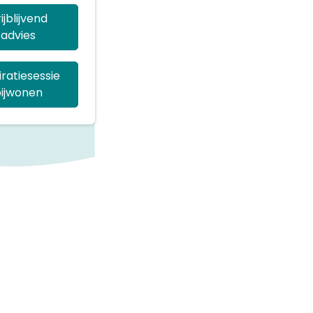
ijblijvend
advies
iratiesessie
ijwonen