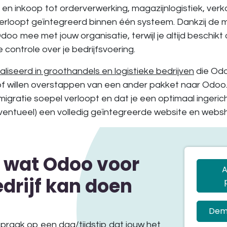
n inkoop tot orderverwerking, magazijnlogistiek, ver
verloopt geïntegreerd binnen één systeem. Dankzij de 
oo mee met jouw organisatie, terwijl je altijd beschikt
 controle over je bedrijfsvoering.
aliseerd in groothandels en logistieke bedrijven
die Odo
f willen overstappen van een ander pakket naar Odoo.
migratie soepel verloopt en dat je een optimaal ingeric
f (eventueel) een volledig geïntegreerde website en webs
 wat Odoo voor
A
drijf kan doen
Dem
spraak op een dag/tijdstip dat jouw het