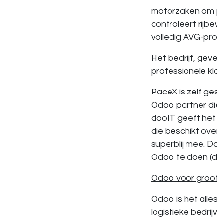
motorzaken om 
controleert rijbe
volledig AVG-pro
Het bedrijf, geve
professionele kl
PaceX is zelf g
Odoo partner di
dooIT geeft het 
die beschikt ove
superblij mee. 
Odoo te doen (d
Odoo voor groot
Odoo is het
alle
logistieke bedri