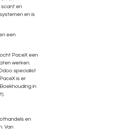
 scant en
-systemen en is
 en een
 zocht PaceX een
laten werken.
Odoo specialist
PaceX is er
 Boekhouding in
).
othandels en
n. Van