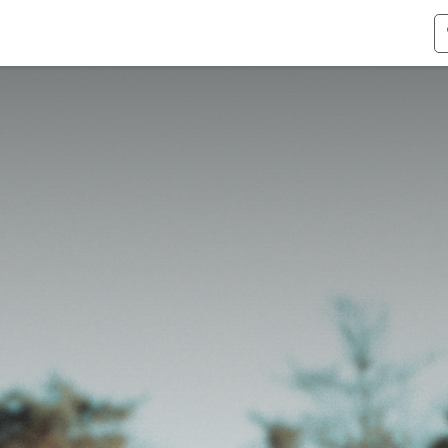
ismen
Over Odoo
Kennis & Video's
Over ons
Co