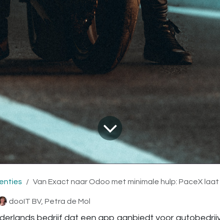
enties
Van Exact naar Odoo met minimale hulp: PaceX laat
dooIT BV, Petra de Mol
derlands bedrijf dat een app aanbiedt voor autobedrij