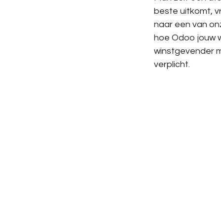
beste uitkomt, 
naar een van onz
hoe Odoo jouw we
winstgevender ma
verplicht.
in
Referenties
#
Abonnementen
Referentie Logistiek &