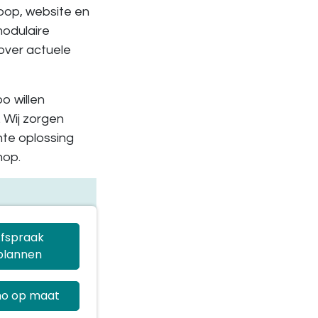
koop,
website en
modulaire
 over actuele
o willen
 Wij zorgen
hte oplossing
hop.
fspraak
plannen
o op maat