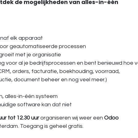
dek de mogelijkheden van alles-in-één
vanaf elk apparaat
en door geautomatiseerde processen
roeit met je organisatie
g voor al je bedrijfsprocessen en bent benieuwd hoe v
CRM, orders, facturatie, boekhouding, voorraad,
ductie, document beheer en nog veel meer.)
, alles-in-één systeem
huidige software kan dat niet
ur tot 12.30 uur
organiseren wij weer een
Odoo
tterdam. Toegang is geheel gratis.