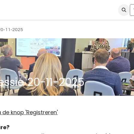
ismen
Kennis & Video's
Over ons
Contact
Shop
 20-11-2025
essie 20-11-2025
a de knop 'Registreren'
are?