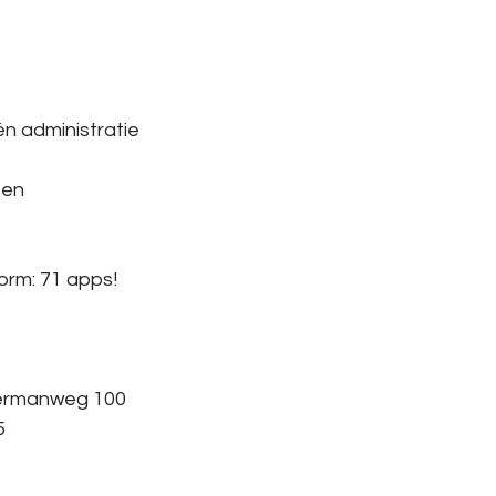
én administratie
ten
form: 71 apps!
atermanweg 100
5