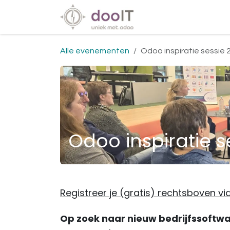
Overslaan naar inhoud
Diensten
Special
Alle evenementen
Odoo inspiratie sessie
Odoo inspiratie s
Registreer je (gratis) rechtsboven vi
Op zoek naar nieuw bedrijfssoftw