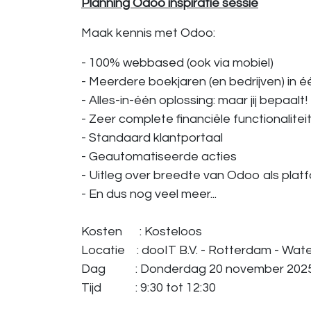
Planning Odoo inspiratie sessie
Maak kennis met Odoo:
- 100% webbased (ook via mobiel)
- Meerdere boekjaren (en bedrijven) in é
- Alles-in-één oplossing: maar jij bepaalt!
- Zeer complete financiële functionalitei
- Standaard klantportaal
- Geautomatiseerde acties
- Uitleg over breedte van Odoo als plat
- En dus nog veel meer...
Kosten
​ ​​: Kosteloos
Locatie ​
​: dooIT B.V. - Rotterdam - W
Dag ​ ​
​: Donderdag 20 november 202
Tijd ​ ​
​: 9:30 tot 12:30