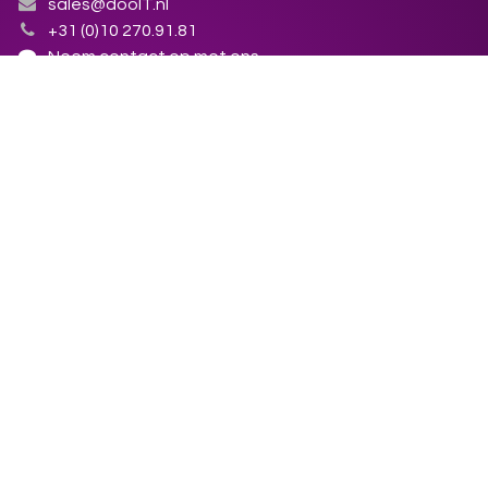
sales@dooIT.nl
+31 (0)10 270.91.81
Neem contact op met ons
KvK : 86.155.423
BTW nummer: NL86.38.79.123.B01
Algemene voorwaarden
Over ons
dooIT BV - Odoo partner - adviseert en
implementeert Odoo software en biedt Nederlandse
support op Odoo door direct met je mee te kijken.
Odoo software is gecertificeerd voor de Nederlandse
markt en zeer breed inzetbaar. Zoek je een Odoo
partner die ook boekhouden leuk vindt? dooIT met ons!