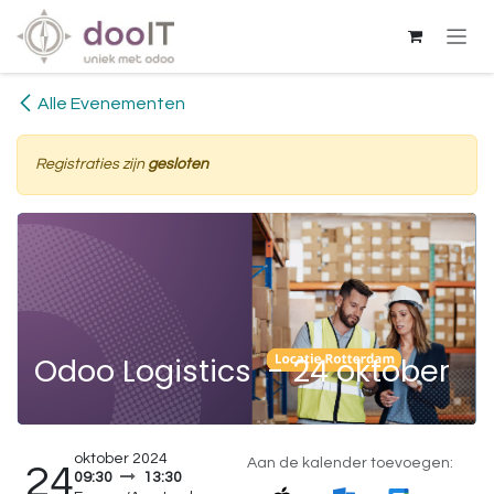
Overslaan naar inhoud
Alle Evenementen
Registraties zijn
gesloten
Odoo Logistics - 24 oktober
oktober 2024
Aan de kalender toevoegen:
24
09:30
13:30