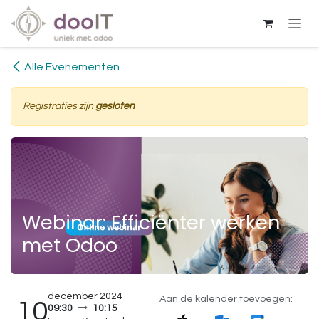
Overslaan naar inhoud
Alle Evenementen
Registraties zijn
gesloten
Webinar: Efficiënter werken
met Odoo
december 2024
Aan de kalender toevoegen:
10
09:30
10:15