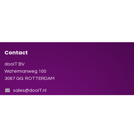
Contact
dooIT BV
Watermanweg 100
3067 GG ROTTERDAM
sales@dooIT.nl
+31 (0)10 270.91.81
Neem contact op met ons
KvK : 86.155.423
BTW nummer: NL86.38.79.123.B01