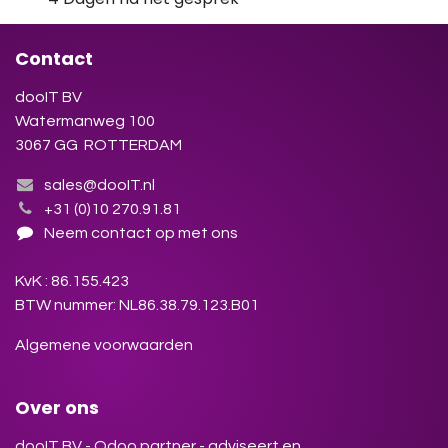
Contact
dooIT BV
Watermanweg 100
3067 GG ROTTERDAM
sales@dooIT.nl
+31 (0)10 270.91.81
Neem contact op met ons
KvK : 86.155.423
BTW nummer: NL86.38.79.123.B01
Algemene voorwaarden
Over ons
dooIT BV - Odoo partner - adviseert en