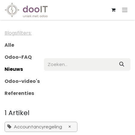
Overslaan naar inhoud
Blogsfilters:
Alle
Odoo-FAQ
Nieuws
Odoo-video's
Referenties
1 Artikel
×
Accountancyregeling