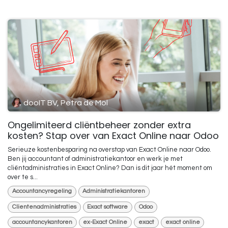
dooIT BV, Petra de Mol
Ongelimiteerd cliëntbeheer zonder extra
kosten? Stap over van Exact Online naar Odoo
Serieuze kostenbesparing na overstap van Exact Online naar Odoo.
Ben jij accountant of administratiekantoor en werk je met
cliëntadministraties in Exact Online? Dan is dit jaar hét moment om
over te s...
Accountancyregeling
Administratiekantoren
Clientenadministraties
Exact software
Odoo
accountancykantoren
ex-Exact Online
exact
exact online