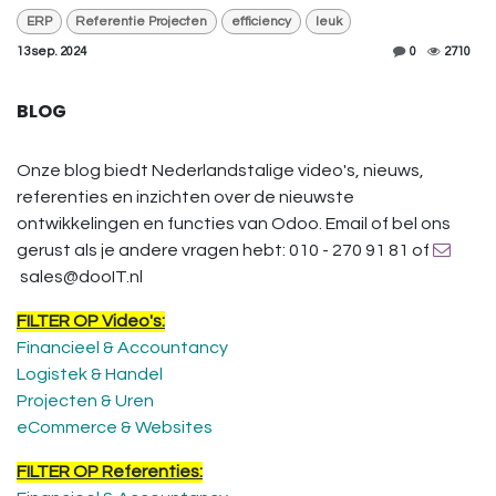
ERP
Referentie Projecten
efficiency
leuk
13 sep. 2024
0
2710
BLOG
Onze blog biedt Nederlandstalige video's, nieuws,
referenties en inzichten over de nieuwste
ontwikkelingen en functies van Odoo. Email of bel ons
gerust als je andere vragen hebt: 010 - 270 91 81 of
sales@dooIT.nl
FILTER OP Video's:
Financieel & Accountancy
Logistek & Handel
Projecten & Uren
eCommerce & Websites
FILTER OP Referenties: