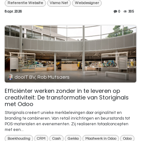
Referentie Website
Visma Net
Webdesigner
8 apr. 2026
0
305
dooIT BV, Rob Mutsaers
Efficiënter werken zonder in te leveren op
creativiteit: De transformatie van Storiginals
met Odoo
Storiginals creëert unieke merkbelevingen door originaliteit en
branding te combineren. Van retail inrichtingen en beursstands tot
POS-materialen en evenementen. Zij realiseren totaalconcepten
met een...
Boekhouding
CRM
Cash
Gekko
Maatwerk in Odoo
Odoo