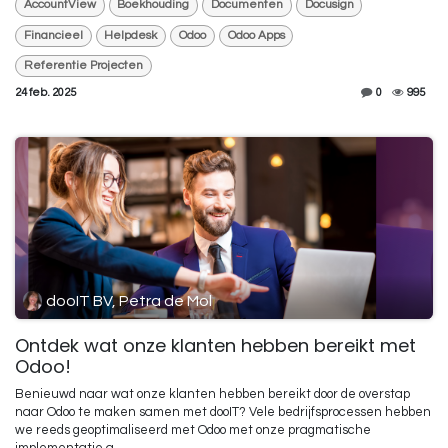
AccountView
Boekhouding
Documenten
Docusign
Financieel
Helpdesk
Odoo
Odoo Apps
Referentie Projecten
24 feb. 2025
0
995
dooIT BV, Petra de Mol
Ontdek wat onze klanten hebben bereikt met
Odoo!
Benieuwd naar wat onze klanten hebben bereikt door de overstap
naar Odoo te maken samen met dooIT? Vele bedrijfsprocessen hebben
we reeds geoptimaliseerd met Odoo met onze pragmatische
implementatie a...