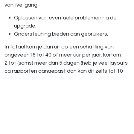
van live-gang
Oplossen van eventuele problemen na de
upgrade.
Ondersteuning bieden aan gebruikers.
In totaal kom je dan uit op een schatting van
ongeveer 16 tot 40 of meer uur per jaar, kortom
2 tot (soms) meer dan 5 dagen (heb je veel layouts
cq rapporten aangepast dan kan dit zelfs tot 10
dagen oplopen).
Meer weten, plan een afspraak in of neem contact
met ons op 010 - 270 91 81.
Bespreken onderhoudsplan