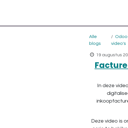
Alle
Odoo
blogs
video's
19 augustus 2
Facture
In deze video
digitalis
inkoopfacture
Deze video is o