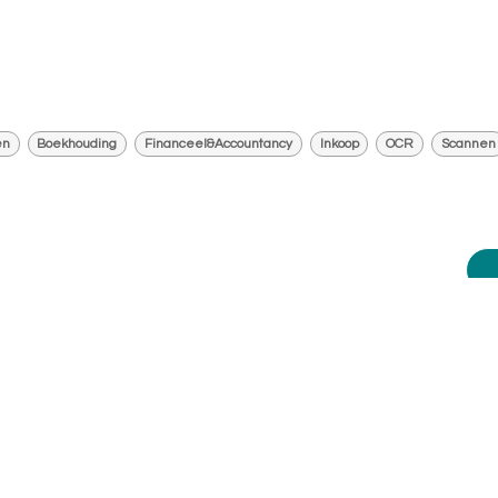
en
Boekhouding
Financeel&Accountancy
Inkoop
OCR
Scannen
jblijvend advies?
help je graag.
ij vandaag nog op:
010 - 2709181
.
lp je graag verder. Of plan zelf een
aak op een dag/tijdstip dat jouw het