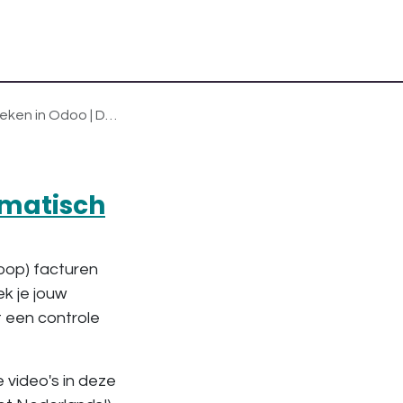
in Odoo | Deel B
omatisch
koop) facturen
ek je jouw
t een controle
 video's in deze