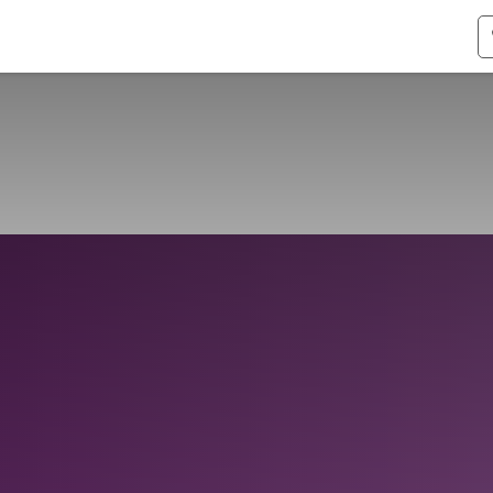
ismen
Over Odoo
Kennis & Video's
Over ons
Co