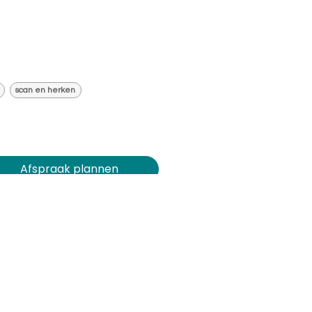
scan en herken
Afspraak plannen​​​​
Demo op maat
Support aanvragen
Inspiratiesessie bijwonen