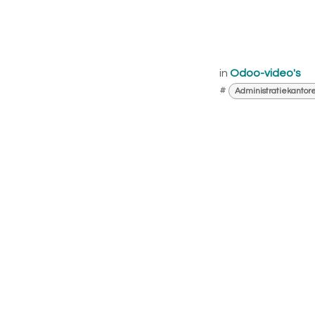
in
Odoo-video's
#
Administratiekantor
Vri
Ik 
Bel m
Ik he
afspr