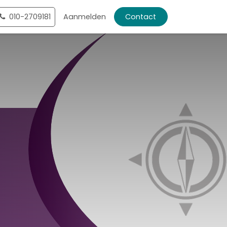
ntact
010-2709181
Shop
Aanmelden
Contact