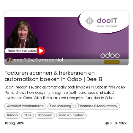
dooIT BV, Petra de Mol
Facturen scannen & herkennen en
automatisch boeken in Odoo | Deel B
Scan, recognize, and automatically book invoices in Odoo In this video,
Petra shows how easy it is to digitize (both purchase and sales)
invoices in Odoo. With the scan and recognize function in Odoo...
Administratiekantoren
Boekhouding
Financeel&Accountancy
Inkoop
OCR
Scannen
scan en herken
19 aug. 2024
0
2327