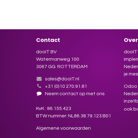
Odoo 
winst
Insch
Contact
Over
dooIT BV
dooIT 
Watermanweg 100
imple
3067 GG ROTTERDAM
Neder
je mee
sales@dooIT.nl
+31 (0)10 270.91.81
Odoo s
Neem contact op met ons
Neder
inzetb
KvK : 86.155.423
ook b
BTW nummer: NL86.38.79.123.B01
Algemene voorwaarden