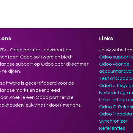
jouw werk makkelijker, efficiënter en
gevender maakt. Deelname is gratis.
rijven verplicht.
 ons
Links
BV - Odoo partner - adviseert en
Jouw website/
menteert Odoo software en biedt
Odoo support
landse support op Odoo door direct met
Odoo voor de
 te kijken.
accountancyb
Test of Odoo bi
oftware is gecertificeerd voor de
Odoo uitlegvid
landse markt en zeer breed
Nmbrs integrat
aar. Zoek je een Odoo partner die
Loket integrat
oekhouden leuk vindt? dooIT met ons!
Odoo G-Reken
Odoo Modelda
Synchronizer
Referenties