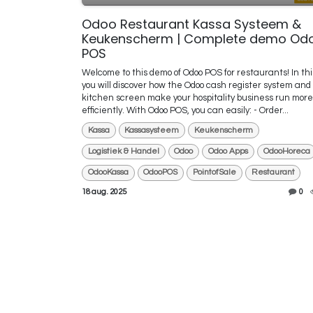
Odoo Restaurant Kassa Systeem &
Keukenscherm | Complete demo Od
POS
Welcome to this demo of Odoo POS for restaurants! In thi
you will discover how the Odoo cash register system and
kitchen screen make your hospitality business run more
efficiently. With Odoo POS, you can easily: - Order...
Kassa
Kassasysteem
Keukenscherm
Logistiek & Handel
Odoo
Odoo Apps
OdooHoreca
OdooKassa
OdooPOS
PointofSale
Restaurant
18 aug. 2025
0