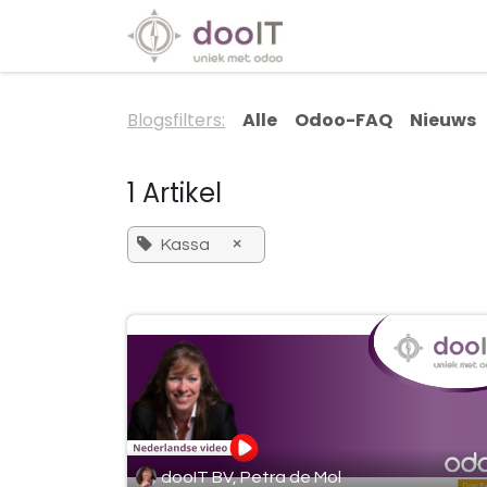
Overslaan naar inhoud
Diensten
Special
Blogsfilters:
Alle
Odoo-FAQ
Nieuws
1 Artikel
×
Kassa
dooIT BV, Petra de Mol