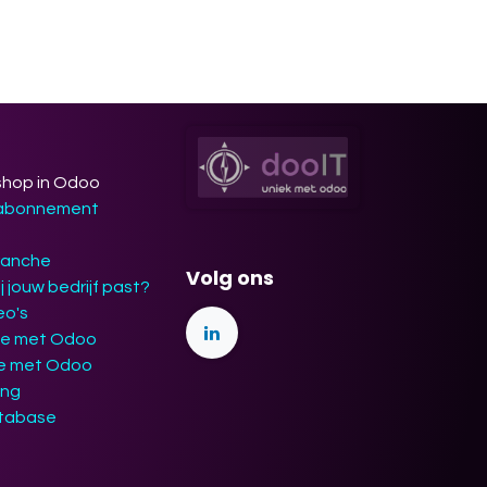
shop in Odoo
 abonnement
ranche
Volg ons
j jouw bedrijf past?
eo's
ie met Odoo
ie met Odoo
ing
tabase