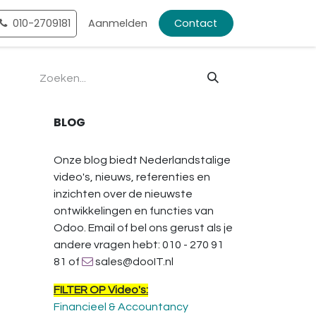
ntact
010-2709181
Shop
Aanmelden
Contact
BLOG
Onze blog biedt Nederlandstalige
video's, nieuws, referenties en
inzichten over de nieuwste
ontwikkelingen en functies van
Odoo. Email of bel ons gerust als je
andere vragen hebt: 010 - 270 91
81 of
sales@dooIT.nl
FILTER OP Video's:
Financieel & Accountancy