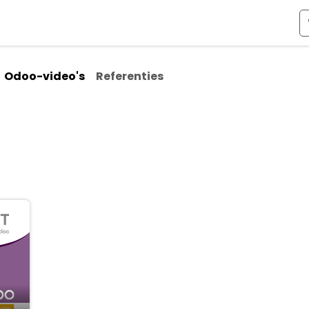
ismen
Over Odoo
Kennis & Video's
Over ons
Co
Odoo-video's
Referenties