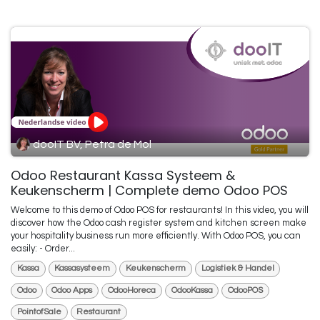
dooIT BV, Petra de Mol
Odoo Restaurant Kassa Systeem &
Keukenscherm | Complete demo Odoo POS
Welcome to this demo of Odoo POS for restaurants! In this video, you will
discover how the Odoo cash register system and kitchen screen make
your hospitality business run more efficiently. With Odoo POS, you can
easily: - Order...
Kassa
Kassasysteem
Keukenscherm
Logistiek & Handel
Odoo
Odoo Apps
OdooHoreca
OdooKassa
OdooPOS
PointofSale
Restaurant