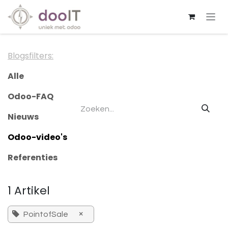
Overslaan naar inhoud
Blogsfilters:
Alle
Odoo-FAQ
Nieuws
Odoo-video's
Referenties
1 Artikel
×
PointofSale