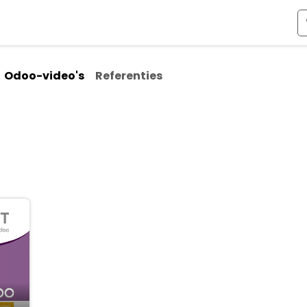
ismen
Over Odoo
Kennis & Video's
Over ons
Co
Odoo-video's
Referenties