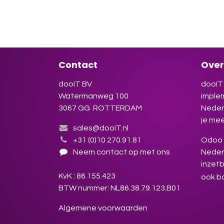
Odoo 
winst
Insch
Contact
Over
dooIT BV
dooIT 
Watermanweg 100
imple
3067 GG ROTTERDAM
Neder
je mee
sales@dooIT.nl
+31 (0)10 270.91.81
Odoo s
Neem contact op met ons
Neder
inzetb
KvK : 86.155.423
ook b
BTW nummer: NL86.38.79.123.B01
Algemene voorwaarden