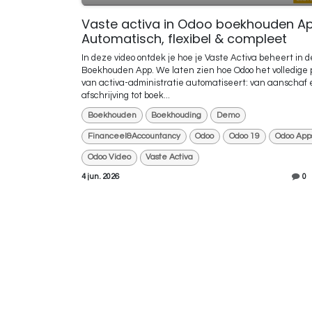
Vaste activa in Odoo boekhouden A
Automatisch, flexibel & compleet
In deze video ontdek je hoe je Vaste Activa beheert in 
Boekhouden App. We laten zien hoe Odoo het volledige 
van activa-administratie automatiseert: van aanschaf 
afschrijving tot boek...
Boekhouden
Boekhouding
Demo
Financeel&Accountancy
Odoo
Odoo 19
Odoo App
Odoo Video
Vaste Activa
4 jun. 2026
0