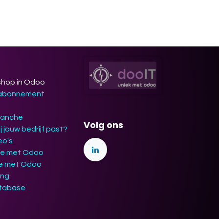
shop in Odoo
 abonnement
ranche
Volg ons
j jouw bedrijf past?
eo's
ie met Odoo
ie met Odoo
ing
tabase