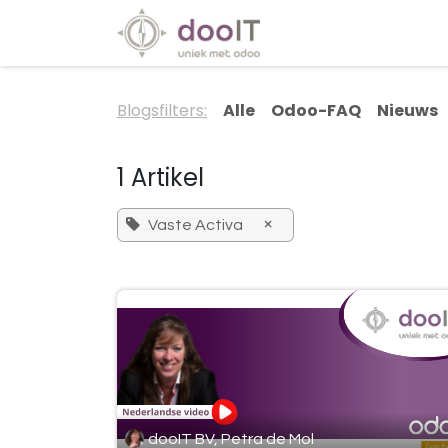
Overslaan naar inhoud
Diensten
Special
Blogsfilters:
Alle
Odoo-FAQ
Nieuws
1 Artikel
×
Vaste Activa
dooIT BV, Petra de Mol