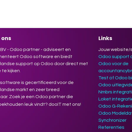
jouw werk makkelijker, efficiënter en
gevender maakt. Deelname is gratis.
rijven verplicht.
 ons
Links
BV - Odoo partner - adviseert en
Jouw website/
menteert Odoo software en biedt
Odoo support
landse support op Odoo door direct met
Odoo voor de
 te kijken.
accountancyb
Test of Odoo bi
oftware is gecertificeerd voor de
Odoo uitlegvid
landse markt en zeer breed
Nmbrs integrat
aar. Zoek je een Odoo partner die
Loket integrat
oekhouden leuk vindt? dooIT met ons!
Odoo G-Reken
Odoo Modelda
Synchronizer
Referenties