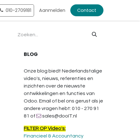
ntact
010-2709181
Shop
Aanmelden
Contact
BLOG
Onze blog biedt Nederlandstalige
video's, nieuws, referenties en
inzichten over de nieuwste
ontwikkelingen en functies van
Odoo. Email of bel ons gerust als je
andere vragen hebt: 010 - 270 91
81 of
sales@dooIT.nl
FILTER OP Video's:
Financieel & Accountancy