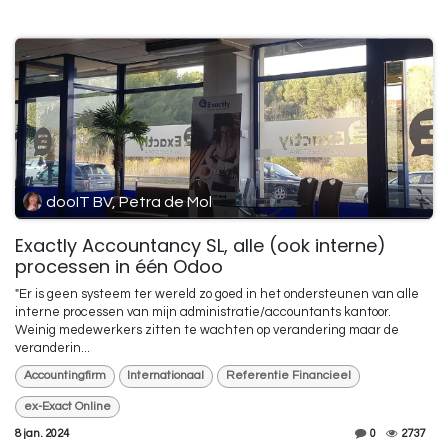
dooIT BV, Petra de Mol
Exactly Accountancy SL, alle (ook interne)
processen in één Odoo
"Er is geen systeem ter wereld zo goed in het ondersteunen van alle
interne processen van mijn administratie/accountants kantoor.
Weinig medewerkers zitten te wachten op verandering maar de
veranderin...
Accountingfirm
Internationaal
Referentie Financieel
ex-Exact Online
8 jan. 2024
0
2737