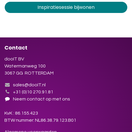
Inspiratiesessie bijwonen
Contact
dooIT BV
Watermanweg 100
3067 GG ROTTERDAM
sales@dooIT.nl
+31 (0)10 270.91.81
Neem contact op met ons
KvK : 86.155.423
BTW nummer: NL86.38.79.123.B01