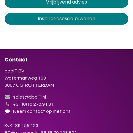
Vrijblijvend advies
Inspiratiesessie bijwonen
Contact
dooIT BV
Watermanweg 100
3067 GG ROTTERDAM
sales@dooIT.nl
+31 (0)10 270.91.81
Neem contact op met ons
KvK : 86.155.423
BTW nummer: NL86.38.79.123.B01