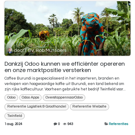
dooIT BV, Rob Mutsaers
Dankzij Odoo kunnen we efficiënter opereren
en onze marktpositie versterken
Coffee Burundi is gespecialiseerd in het importeren, branden en
verkopen van hoogwaardige koffie uit Burundi, een land bekend om
zijn rijke koffiecultuur. Voorheen gebruikte het bedrijf Twinfield voor...
Odoo
Odoo Apps
OverstappennaarOdoo
Referentie Logistiek & Groothandel
Referentie Website
Twinfield
1 aug. 2024
0
943
Referenties