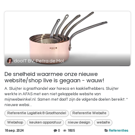
dooIT BV, Petra de Mol
De snelheid waarmee onze nieuwe
website/shop live is gegaan - wauw!
A. Sluijter is groothandel voor horeca en kookliefhebbers. Sluijter
werkte in AFAS met een niet gekoppelde website van
mijnwebwinkel.nl. Samen met dooIT zijn de volgende doelen bereikt: *
nieuwe websi...
Referentie Logistiek & Groothandel
Referentie Website
Webshop
keuken apparatuur
nieuw design
website
18 sep. 2024
0
1805
Referenties