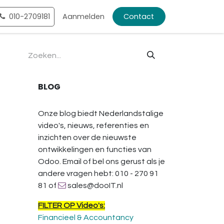
ntact
010-2709181
Shop
Aanmelden
Contact
BLOG
Onze blog biedt Nederlandstalige
video's, nieuws, referenties en
inzichten over de nieuwste
ontwikkelingen en functies van
Odoo. Email of bel ons gerust als je
andere vragen hebt: 010 - 270 91
81 of
sales@dooIT.nl
FILTER OP Video's:
Financieel & Accountancy