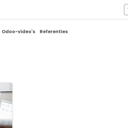
ismen
Over Odoo
Kennis & Video's
Over ons
Co
Odoo-video's
Referenties