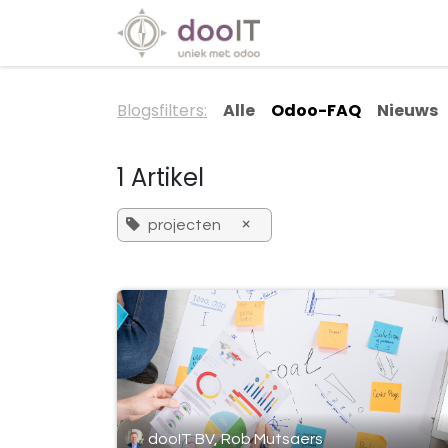
Overslaan naar inhoud
Diensten
Special
Blogsfilters:
Alle
Odoo-FAQ
Nieuws
1 Artikel
×
projecten
dooIT BV, Rob Mutsaers