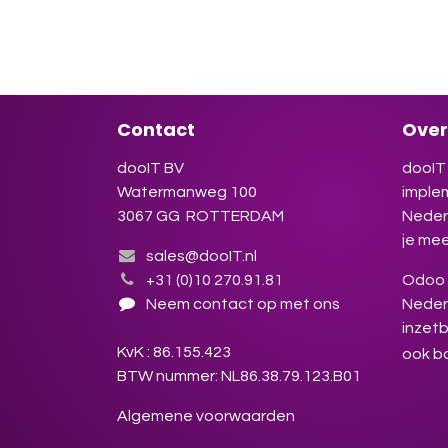
Odoo 
winst
Insch
Contact
Over
dooIT BV
dooIT 
Watermanweg 100
imple
3067 GG ROTTERDAM
Neder
je mee
sales@dooIT.nl
+31 (0)10 270.91.81
Odoo s
Neem contact op met ons
Neder
inzetb
KvK : 86.155.423
ook b
BTW nummer: NL86.38.79.123.B01
Algemene voorwaarden