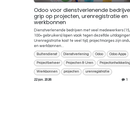
Odoo voor dienstverlenende bedrijve
grip op projecten, urenregistratie en
werkbonnen
Dienstverlenende bedrijven met veel medewerkers (15, 
100+ gebruikers) lopen vaak tegen dezelfde uitdaginge
Urenregistratie kost te veel tijd, projectmarges zijn ondu
en werkbonnen...
Buitendienst
Dienstverlening
Odoo
Odoo Apps
Projectbeheer
Projecten & Uren
Projectontwikkelin
Werkbonnen
projecten
urenregistratie
22 jan. 2026
1