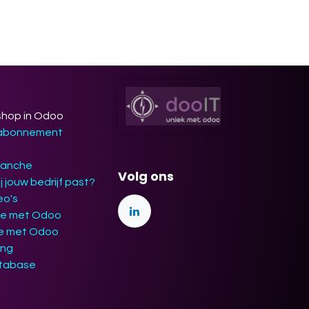
shop in Odoo
 abonnement
ranche
Volg ons
j jouw bedrijf past?
eo's
ie met Odoo
ie met Odoo
ing
tabase