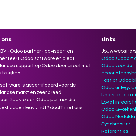
jouw werk makkelijker, efficiënter en
gevender maakt. Deelname is gratis.
rijven verplicht.
 ons
Links
BV - Odoo partner - adviseert en
Jouw website/
menteert Odoo software en biedt
Odoo support
landse support op Odoo door direct met
Odoo voor de
 te kijken.
accountancyb
Test of Odoo bi
oftware is gecertificeerd voor de
Odoo uitlegvid
landse markt en zeer breed
Nmbrs integrat
aar. Zoek je een Odoo partner die
Loket integrat
oekhouden leuk vindt? dooIT met ons!
Odoo G-Reken
Odoo Modelda
Synchronizer
Referenties