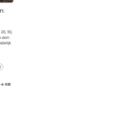
n:
20, 50,
n aan:
idelijk
g
630