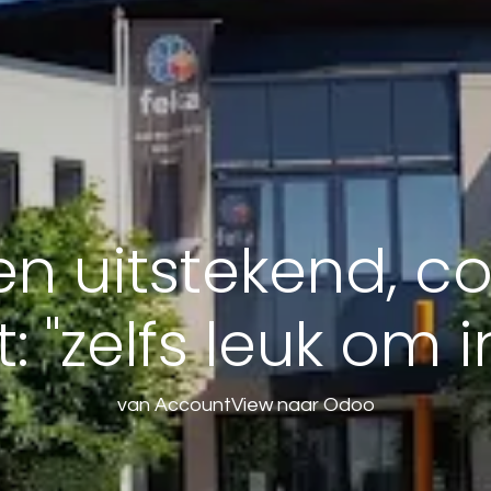
en uitstekend, c
 "zelfs leuk om i
van AccountView naar Odoo