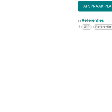
AFSPRAAK PL
in
Referenties
#
ERP
Referentie 
Vri
Ik 
Bel m
Ik he
afspr
best