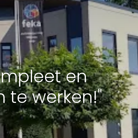
ompleet en
n te werken!"