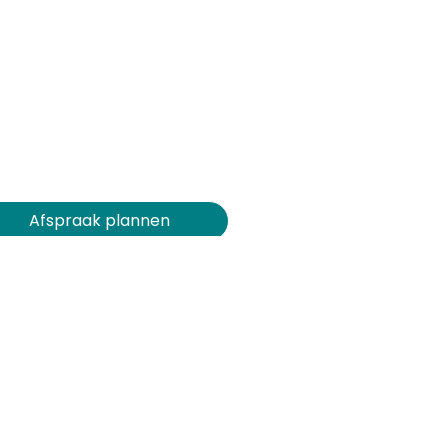
Afspraak plannen​​​​
Demo op maat
Support aanvragen
Inspiratiesessie bijwonen