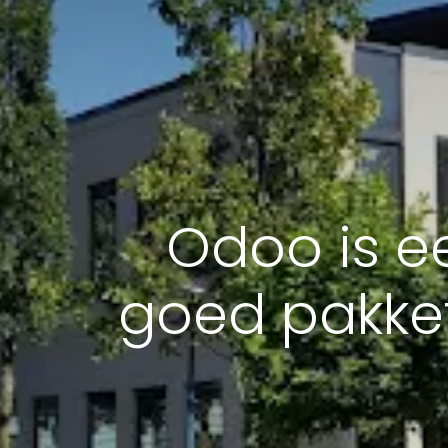
Odoo is e
goed pakket: