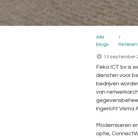
Alle
blogs
Referen
13 september 
Feka ICT bv is 
diensten voor b
bedrijven worde
van netwerkarch
gegevensbeheer.
ingericht Visma
Moderniseren en
optie, ConnectWi