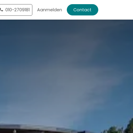
ntact
010-2709181
Shop
Aanmelden
Contact