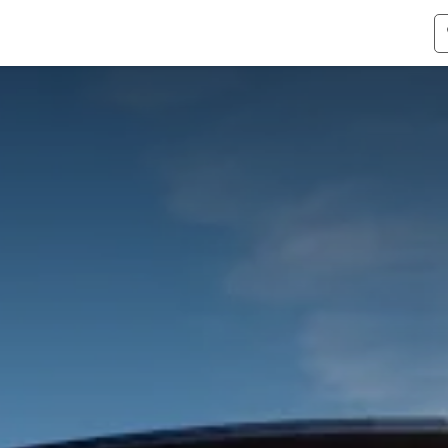
ismen
Over Odoo
Kennis & Video's
Over ons
Co