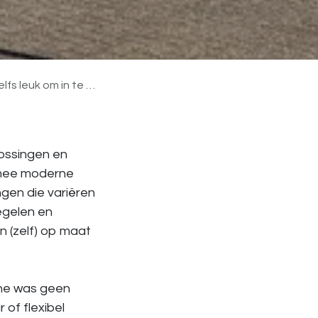
k om in te werken!"
lossingen en
armee moderne
gen die variëren
egelen en
 (zelf) op maat
ine was geen
 of flexibel