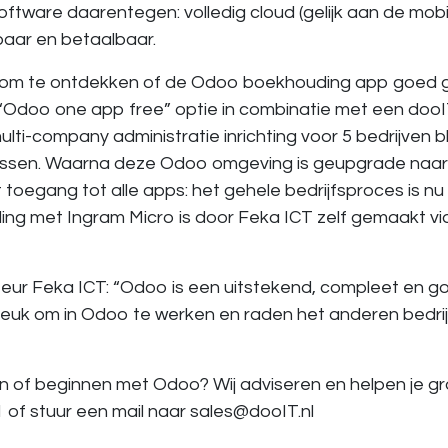
tware daarentegen: volledig cloud (gelijk aan de mobie
baar en betaalbaar.
 om te ontdekken of de Odoo boekhouding app goed 
Odoo one app free” optie in combinatie met een dooIT
ulti-company administratie inrichting voor 5 bedrijven b
passen. Waarna deze Odoo omgeving is geupgrade naa
toegang tot alle apps: het gehele bedrijfsproces is n
ing met Ingram Micro is door Feka ICT zelf gemaakt vi
teur Feka ICT: “Odoo is een uitstekend, compleet en 
 leuk om in Odoo te werken en raden het anderen bedri
 of beginnen met Odoo? Wij adviseren en helpen je gr
 of stuur een mail naar sales@dooIT.nl