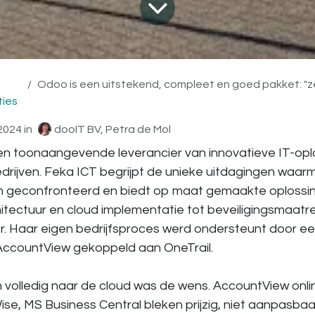
Odoo is een uitstekend, compleet en goed pakket: "zelfs leu
ties
2024
in
dooIT BV, Petra de Mol
een toonaangevende leverancier van innovatieve IT-op
edrijven. Feka ICT begrijpt de unieke uitdagingen wa
n geconfronteerd en biedt op maat gemaakte oplossin
itectuur en cloud implementatie tot beveiligingsmaatr
 Haar eigen bedrijfsproces werd ondersteunt door een
 AccountView gekoppeld aan OneTrail.
 volledig naar de cloud was de wens. AccountView onl
se, MS Business Central bleken prijzig, niet aanpasbaar