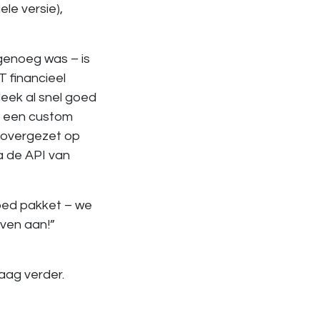
le versie),
genoeg was – is
 financieel
leek al snel goed
r een custom
u overgezet op
a de API van
goed pakket – we
jven aan!”
aag verder.