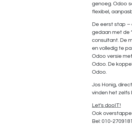
genoeg. Odoo sof
flexibel, aanpas
De eerst stap –
gedaan met de “
consultant. De m
en volledig te 
Odoo versie met 
Odoo. De koppel
Odoo.
Jos Honig, direc
vinden het zelfs
Let's dooIT!
Ook overstappen
Bel: 010-2709181