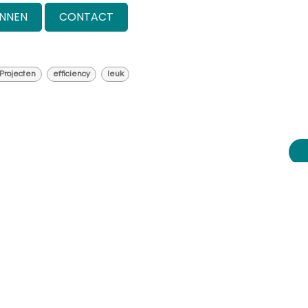
ANNEN
CONTACT
Projecten
efficiency
leuk
jblijvend advies?
help je graag.
ij vandaag nog op:
010 - 2709181
.
lp je graag verder. Of plan zelf een
aak op een dag/tijdstip dat jouw het
e uitkomt, vraag een demo op maat