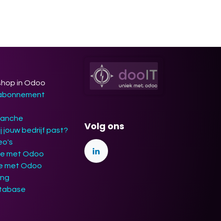
shop in Odoo
 abonnement
ranche
Volg ons
j jouw bedrijf past?
eo's
ie met Odoo
ie met Odoo
ing
tabase