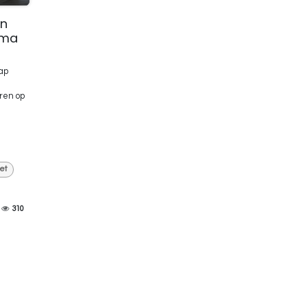
en
sma
ap
ren op
et
310