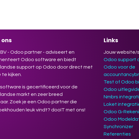
jouw werk makkelijker, efficiënter en
gevender maakt. Deelname is gratis.
rijven verplicht.
 ons
Links
BV - Odoo partner - adviseert en
Jouw website/
menteert Odoo software en biedt
Odoo support
landse support op Odoo door direct met
Odoo voor de
 te kijken.
accountancyb
Test of Odoo bi
oftware is gecertificeerd voor de
Odoo uitlegvid
landse markt en zeer breed
Nmbrs integrat
aar. Zoek je een Odoo partner die
Loket integrat
oekhouden leuk vindt? dooIT met ons!
Odoo G-Reken
Odoo Modelda
Synchronizer
Referenties