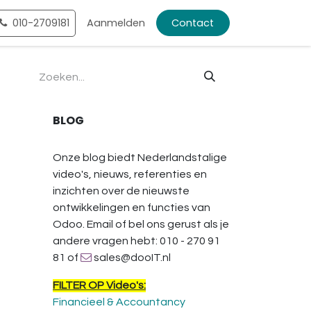
ntact
010-2709181
Shop
Aanmelden
Contact
BLOG
Onze blog biedt Nederlandstalige
video's, nieuws, referenties en
inzichten over de nieuwste
ontwikkelingen en functies van
Odoo. Email of bel ons gerust als je
andere vragen hebt: 010 - 270 91
81 of
sales@dooIT.nl
FILTER OP Video's:
Financieel & Accountancy