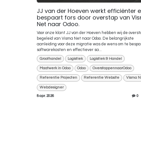
JJ van der Hoeven werkt efficiënter 
bespaart fors door overstap van Vi
Net naar Odoo.
Voor onze klant JJ van der Hoeven hebben wij de overst
begeleid van Visma Net naar Odoo. De belangrijkste
aanleiding voor deze migratie was de wens om te bespa
softwarekosten en effectiever sa...
Groothandel
Logistiek
Logistiek & Handel
Maatwerk in Odoo
Odoo
OverstappennaarOdoo
Referentie Projecten
Referentie Website
Visma N
Webdesigner
8 apr. 2026
0