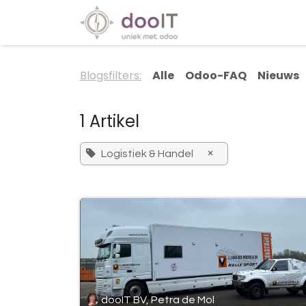
Overslaan naar inhoud
Diensten
Special
Blogsfilters:
Alle
Odoo-FAQ
Nieuws
1 Artikel
×
Logistiek & Handel
dooIT BV, Petra de Mol