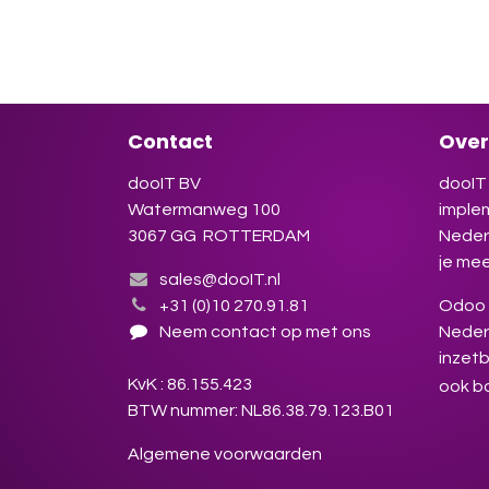
Odoo 
winst
Insch
Contact
Over
dooIT BV
dooIT 
Watermanweg 100
imple
3067 GG ROTTERDAM
Neder
je mee
sales@dooIT.nl
+31 (0)10 270.91.81
Odoo s
Neem contact op met ons
Neder
inzetb
KvK : 86.155.423
ook b
BTW nummer: NL86.38.79.123.B01
Algemene voorwaarden