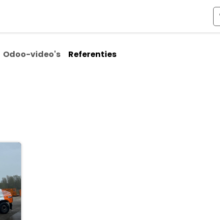
ismen
Over Odoo
Kennis & Video's
Over ons
Co
Odoo-video's
Referenties