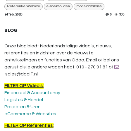
Referentie Website
e-boekhouden
modeldatabase
24 feb. 2026
0
308
BLOG
Onze blog biedt Nederlandstalige video's, nieuws,
referenties en inzichten over de nieuwste
ontwikkelingen en functies van Odoo. Email of bel ons
gerust als je andere vragen hebt: 010 - 270 91 81 of
sales@dooIT.nl
FILTER OP Video's:
Financieel & Accountancy
Logistek & Handel
Projecten & Uren
eCommerce & Websites
FILTER OP Referenties: