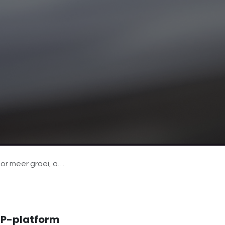
ering en efficiëntie.
RP-platform