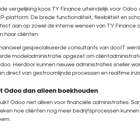
de vergelijking koos TY Finance uiteindelijk voor Odoo 
-platform. De brede functionaliteit, flexibiliteit en sc
fect aan op zowel de interne wensen van TY Finance a
n haar cliënten.
nancieel gespecialiseerde consultants van dooIT wer
de modeladministratie opgezet om cliëntadministratie
doo. Hierdoor kunnen nieuwe administraties sneller wo
ten direct van gestroomlijnde processen en realtime inzi
it Odoo dan alleen boekhouden
ikt Odoo niet alleen voor financiële administraties. 
keken hoe cliënten nog meer bedrijfsprocessen kunnen 
eem.