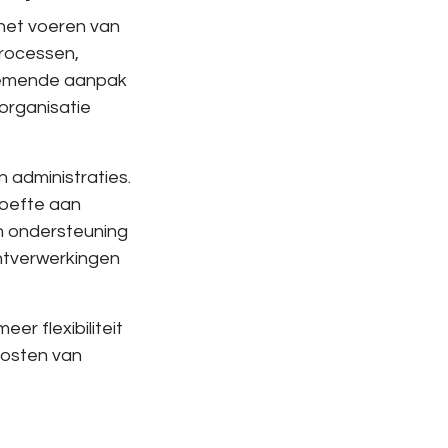
 het voeren van
processen,
rnemende aanpak
 organisatie
 administraties.
hoefte aan
an ondersteuning
ntverwerkingen
r flexibiliteit
kosten van