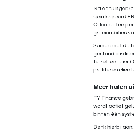
Na een uitgebrei
geïntegreerd ERP
Odoo sloten per
groeiambities va
Samen met de fi
gestandaardiseer
te zetten naar O
profiteren cliën
Meer halen u
TY Finance gebru
wordt actief ge
binnen één syst
Denk hierbij aan: