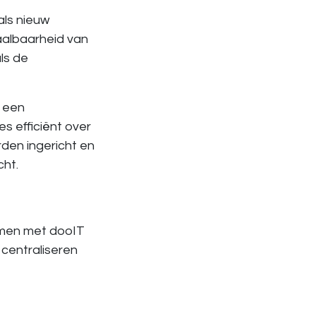
als nieuw
haalbaarheid van
ls de
d een
s efficiënt over
rden ingericht en
cht.
Samen met dooIT
centraliseren