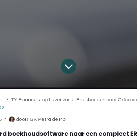
TY-Finance stapt over van e-Boekhouden naar Odoo voor meer groei, automatis
es
6
in
dooIT BV, Petra de Mol
rd boekhoudsoftware naar een compleet E