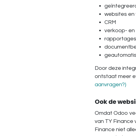
geïntegreer
websites en
CRM
verkoop- en
rapportages
documentbe
geautomatis
Door deze integ
ontstaat meer eff
aanvragen?)
Ook de websit
Omdat Odoo veel
van TY Finance 
Finance niet all