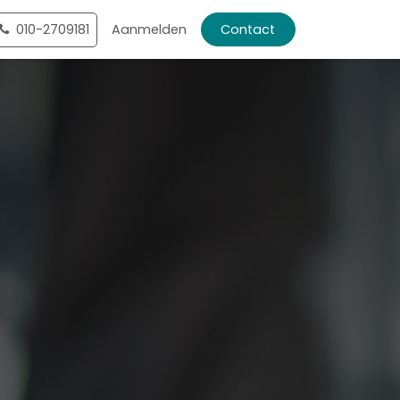
ntact
010-2709181
Shop
Aanmelden
Contact