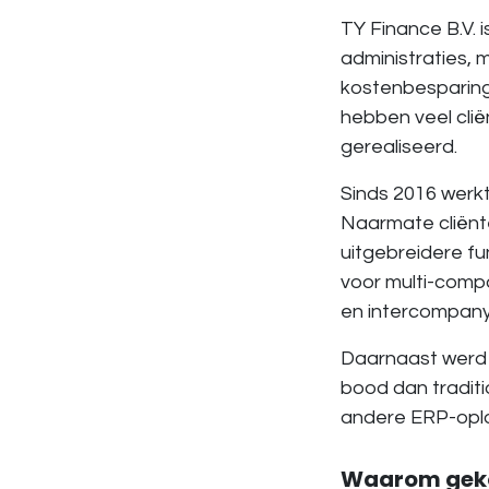
TY Finance B.V. i
administraties, 
kostenbesparing
hebben veel clië
gerealiseerd.
Sinds 2016 werk
Naarmate cliënt
uitgebreidere fu
voor multi-comp
en intercompany
Daarnaast werd 
bood dan tradit
andere ERP-oplo
Waarom geko