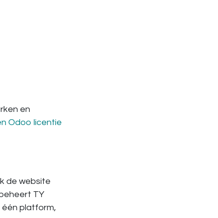
erken en
en Odoo licentie
k de website
 beheert TY
t één platform,