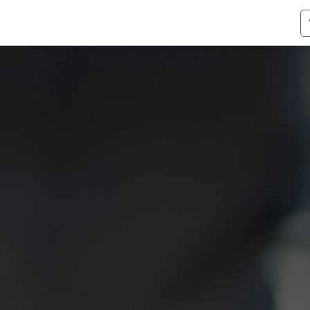
ismen
Over Odoo
Kennis & Video's
Over ons
Co