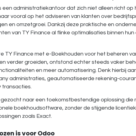
s een administratiekantoor dat zich niet alleen richt op
maar vooral op het adviseren van klanten over bedrijfs
en en omzetgroei. Dankzij deze praktische en onde
nten van TY Finance al flinke optimalisaties binnen hun
te TY Finance met e-Boekhouden voor het beheren van
en verder groeiden, ontstond echter steeds vaker be
nctionaliteiten en meer automatisering. Denk hierbij a
any administraties, geautomatiseerde rekening-coura
 transacties.
gezocht naar een toekomstbestendige oplossing die mee
ionele boekhoudsoftware, zonder de stijgende licentie
ssingen zoals Exact.
zen is voor Odoo