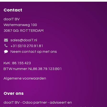
Contact
dooIT BV
Watermanweg 100
3067 GG ROTTERDAM
sales@dooIT.nl
+31 (0)10 270.91.81
Neem contact op met ons
KvK : 86.155.423
BTW nummer: NL86.38.79.123.B01
Algemene voorwaarden
Over ons
dooIT BV - Odoo partner - adviseert en