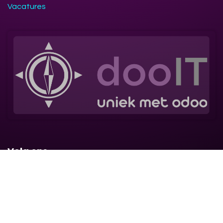
Vacatures
Volg ons
Nederlands
Copyright © dooIT B.V.
Aangeboden door
- De #1
Open source e-commerce