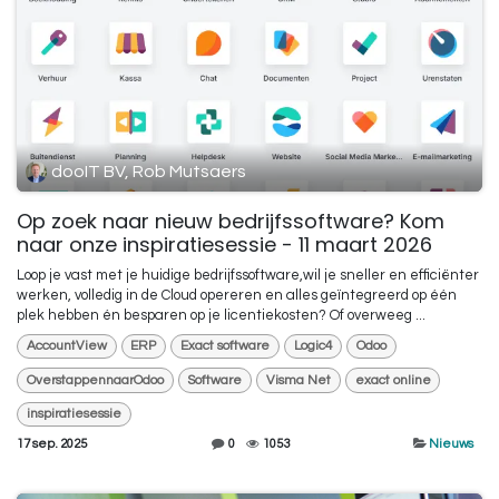
dooIT BV, Rob Mutsaers
Op zoek naar nieuw bedrijfssoftware? Kom
naar onze inspiratiesessie - 11 maart 2026
Loop je vast met je huidige bedrijfssoftware,wil je sneller en efficiënter
werken, volledig in de Cloud opereren en alles geïntegreerd op één
plek hebben én besparen op je licentiekosten? Of overweeg ...
AccountView
ERP
Exact software
Logic4
Odoo
OverstappennaarOdoo
Software
Visma Net
exact online
inspiratiesessie
17 sep. 2025
0
1053
Nieuws