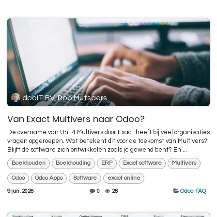
dooIT BV, Rob Mutsaers
Van Exact Multivers naar Odoo?
De overname van Unit4 Multivers door Exact heeft bij veel organisaties
vragen opgeroepen. Wat betekent dit voor de toekomst van Multivers?
Blijft de software zich ontwikkelen zoals je gewend bent? En ...
Boekhouden
Boekhouding
ERP
Exact software
Multivers
Odoo
Odoo Apps
Software
exact online
9 jun. 2026
0
26
Odoo-FAQ