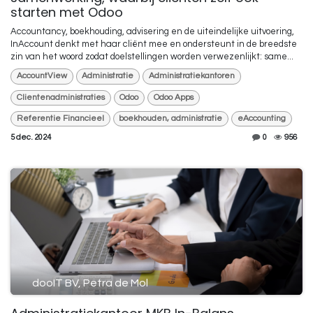
starten met Odoo
Accountancy, boekhouding, advisering en de uiteindelijke uitvoering,
InAccount denkt met haar cliënt mee en ondersteunt in de breedste
zin van het woord zodat doelstellingen worden verwezenlijkt: same...
AccountView
Administratie
Administratiekantoren
Clientenadministraties
Odoo
Odoo Apps
Referentie Financieel
boekhouden, administratie
eAccounting
5 dec. 2024
0
956
dooIT BV, Petra de Mol