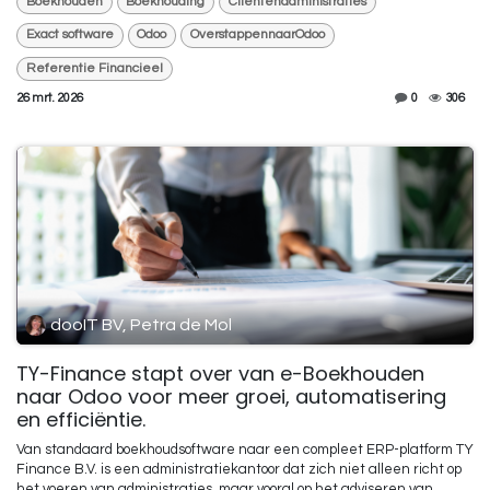
Boekhouden
Boekhouding
Clientenadministraties
Exact software
Odoo
OverstappennaarOdoo
Referentie Financieel
26 mrt. 2026
0
306
dooIT BV, Petra de Mol
TY-Finance stapt over van e-Boekhouden
naar Odoo voor meer groei, automatisering
en efficiëntie.
Van standaard boekhoudsoftware naar een compleet ERP-platform TY
Finance B.V. is een administratiekantoor dat zich niet alleen richt op
het voeren van administraties, maar vooral op het adviseren van ...