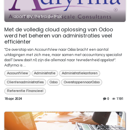
dooIT BV, Petra de Mol
Met de volledig cloud oplossing van Odoo
werd het beheren van administraties veel
efficiënter
"De overstap van AccountView naar Odoo bracht een aantal
uitdagingen met zich mee, maar samen met accountancy specialist
dooIT (www.dooit.nl) zijn die allemaal naar tevredenheid opgelost".
Adfyrma is ...
AccountView
Administratie
Administratiekantoren
Clientenadministraties
Odoo
OverstappennaarOdoo
Referentie Financieel
18 apr. 2024
0
1191