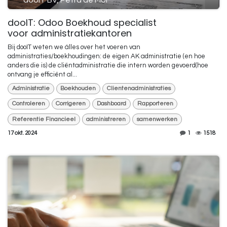
dooIT BV, Petra de Mol
dooIT: Odoo Boekhoud specialist
voor administratiekantoren
Bij dooIT weten we álles over het voeren van
administraties/boekhoudingen: de eigen AK administratie (en hoe
anders die is) de cliëntadministratie die intern worden gevoerd(hoe
ontvang je efficiënt al...
Administratie
Boekhouden
Clientenadministraties
Controleren
Corrigeren
Dashboard
Rapporteren
Referentie Financieel
administreren
samenwerken
17 okt. 2024
1
1518