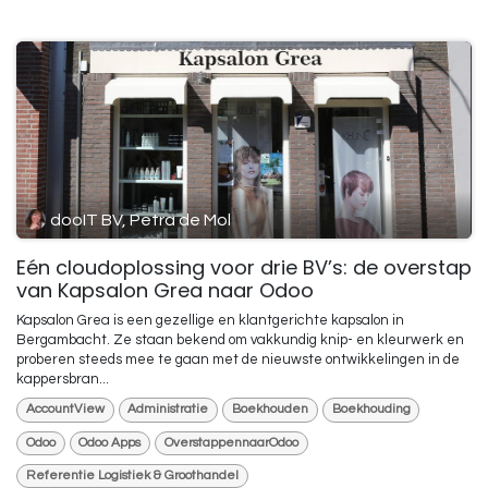
dooIT BV, Petra de Mol
Eén cloudoplossing voor drie BV’s: de overstap
van Kapsalon Grea naar Odoo
Kapsalon Grea is een gezellige en klantgerichte kapsalon in
Bergambacht. Ze staan bekend om vakkundig knip- en kleurwerk en
proberen steeds mee te gaan met de nieuwste ontwikkelingen in de
kappersbran...
AccountView
Administratie
Boekhouden
Boekhouding
Odoo
Odoo Apps
OverstappennaarOdoo
Referentie Logistiek & Groothandel