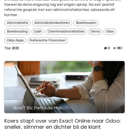
hoewel de demo omgeving nog wel vragen opriep. Na een positief
referentie gesprek met een administratiekantoor, adviseerde dit
kantoor...
Administratie
Administratiekantoren
Boekhouden
Boekhouding
Cash
Clientenadministraties
Demo
Odoo
Odoo Apps
Referentie Financieel
7 jul. 2025
0
981
dooIT BV, Petra de Mol
Koers stapt over van Exact Online naar Odoo:
sneller, slimmer en dichter bij de klant