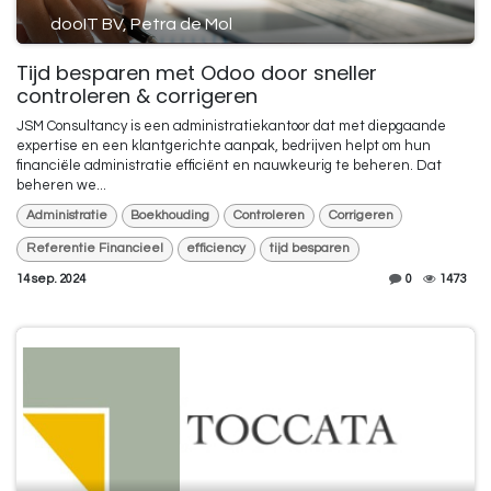
dooIT BV, Petra de Mol
Tijd besparen met Odoo door sneller
controleren & corrigeren
JSM Consultancy is een administratiekantoor dat met diepgaande
expertise en een klantgerichte aanpak, bedrijven helpt om hun
financiële administratie efficiënt en nauwkeurig te beheren. Dat
beheren we...
Administratie
Boekhouding
Controleren
Corrigeren
Referentie Financieel
efficiency
tijd besparen
14 sep. 2024
0
1473