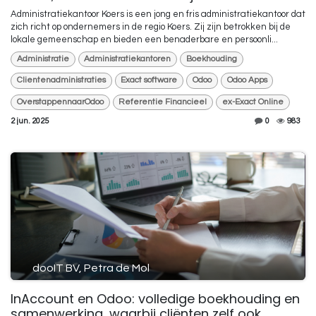
Administratiekantoor Koers is een jong en fris administratiekantoor dat
zich richt op ondernemers in de regio Koers. Zij zijn betrokken bij de
lokale gemeenschap en bieden een benaderbare en persoonli...
Administratie
Administratiekantoren
Boekhouding
Clientenadministraties
Exact software
Odoo
Odoo Apps
OverstappennaarOdoo
Referentie Financieel
ex-Exact Online
2 jun. 2025
0
983
dooIT BV, Petra de Mol
InAccount en Odoo: volledige boekhouding en
samenwerking, waarbij cliënten zelf ook