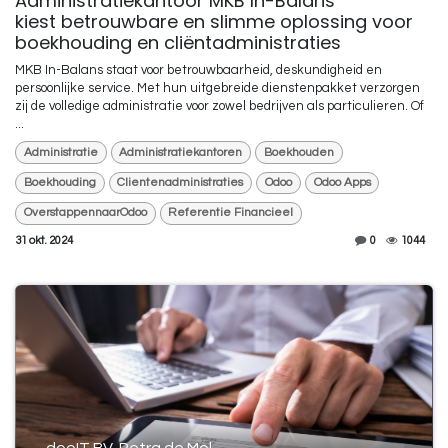
Administratiekantoor MKB In-Balans
kiest betrouwbare en slimme oplossing voor
boekhouding en cliëntadministraties
MKB In-Balans staat voor betrouwbaarheid, deskundigheid en
persoonlijke service. Met hun uitgebreide dienstenpakket verzorgen
zij de volledige administratie voor zowel bedrijven als particulieren. Of
...
Administratie
Administratiekantoren
Boekhouden
Boekhouding
Clientenadministraties
Odoo
Odoo Apps
OverstappennaarOdoo
Referentie Financieel
31 okt. 2024
0
1044