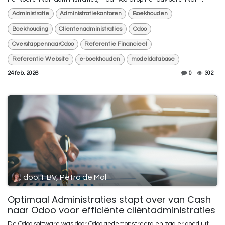
Administratie
Administratiekantoren
Boekhouden
Boekhouding
Clientenadministraties
Odoo
OverstappennaarOdoo
Referentie Financieel
Referentie Website
e-boekhouden
modeldatabase
24 feb. 2026
0
302
dooIT BV, Petra de Mol
Optimaal Administraties stapt over van Cash
naar Odoo voor efficiënte cliëntadministraties
De Odoo software was door Odoo gedemonstreerd en zag er goed uit,