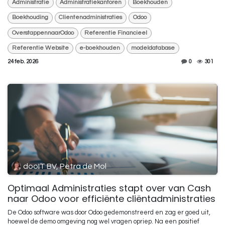
Administratie
Administratiekantoren
Boekhouden
Boekhouding
Clientenadministraties
Odoo
OverstappennaarOdoo
Referentie Financieel
Referentie Website
e-boekhouden
modeldatabase
24 feb. 2026
0
301
dooIT BV, Petra de Mol
Optimaal Administraties stapt over van Cash
naar Odoo voor efficiënte cliëntadministraties
De Odoo software was door Odoo gedemonstreerd en zag er goed uit,
hoewel de demo omgeving nog wel vragen opriep. Na een positief