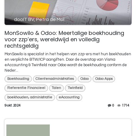
dooIT BV, Petra de Mol
MonSowilo & Odoo: Meertalige boekhouding
voor zzp’ers, wereldwijd en volledig
rechtsgeldig
MonSowilo is specialist in het helpen van zzp-ers met hun boekhouden
en verplichte BTW/ICP aangiften. Door de overstap van Visma
eAccounting & Twinfield naar Odoo wordt de boekhouding conform de
Neder...
Boekhouding
Clientenadministraties
Odoo
Odoo Apps
Referentie Financieel
Talen
Twinfield
boekhouden, administratie
eAccounting
9 okt. 2024
0
1714