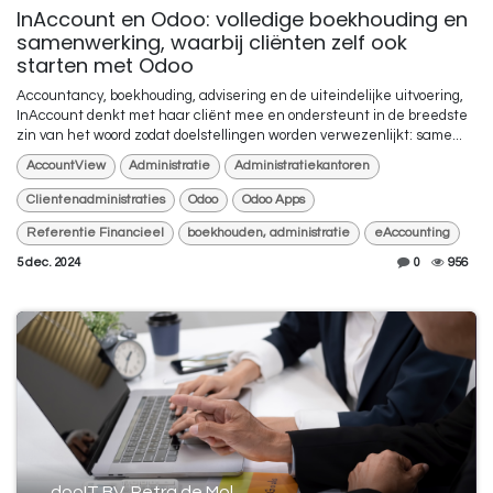
InAccount en Odoo: volledige boekhouding en
samenwerking, waarbij cliënten zelf ook
starten met Odoo
Accountancy, boekhouding, advisering en de uiteindelijke uitvoering,
InAccount denkt met haar cliënt mee en ondersteunt in de breedste
zin van het woord zodat doelstellingen worden verwezenlijkt: same...
AccountView
Administratie
Administratiekantoren
Clientenadministraties
Odoo
Odoo Apps
Referentie Financieel
boekhouden, administratie
eAccounting
5 dec. 2024
0
956
dooIT BV, Petra de Mol