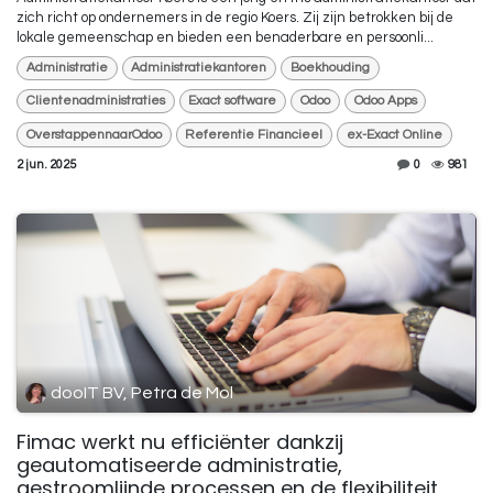
zich richt op ondernemers in de regio Koers. Zij zijn betrokken bij de
lokale gemeenschap en bieden een benaderbare en persoonli...
Administratie
Administratiekantoren
Boekhouding
Clientenadministraties
Exact software
Odoo
Odoo Apps
OverstappennaarOdoo
Referentie Financieel
ex-Exact Online
2 jun. 2025
0
981
dooIT BV, Petra de Mol
Fimac werkt nu efficiënter dankzij
geautomatiseerde administratie,
gestroomlijnde processen en de flexibiliteit