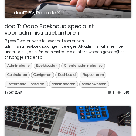
dooIT BV, Petra de Mol
dooIT: Odoo Boekhoud specialist
voor administratiekantoren
Bij dooIT weten we álles over het voeren van
administraties/boekhoudingen: de eigen AK administratie (en hoe
anders die is) de cliëntadministratie die intern worden gevoerd(hoe
ontvang je efficiënt al...
Administratie
Boekhouden
Clientenadministraties
Controleren
Corrigeren
Dashboard
Rapporteren
Referentie Financieel
administreren
samenwerken
17 okt. 2024
1
1518