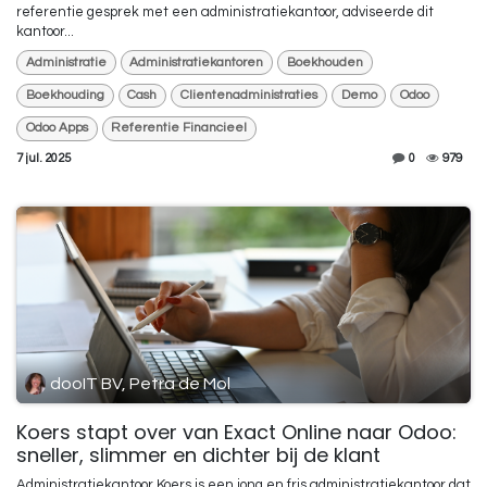
referentie gesprek met een administratiekantoor, adviseerde dit
kantoor...
Administratie
Administratiekantoren
Boekhouden
Boekhouding
Cash
Clientenadministraties
Demo
Odoo
Odoo Apps
Referentie Financieel
7 jul. 2025
0
979
dooIT BV, Petra de Mol
Koers stapt over van Exact Online naar Odoo:
sneller, slimmer en dichter bij de klant
Administratiekantoor Koers is een jong en fris administratiekantoor dat